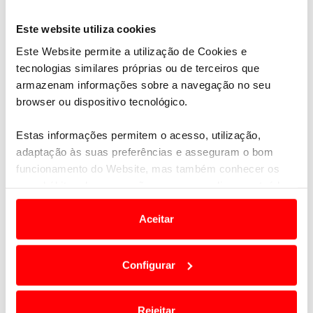
Este website utiliza cookies
Este Website permite a utilização de Cookies e
tecnologias similares próprias ou de terceiros que
armazenam informações sobre a navegação no seu
browser ou dispositivo tecnológico.
Estas informações permitem o acesso, utilização,
adaptação às suas preferências e asseguram o bom
funcionamento do Website, mas também conhecer os
seus hábitos de navegação para personalizar conteúdos
e anúncios de modo a promover produtos e/ou serviços.
Aceitar
Em alguns casos, a utilização destas tecnologias
dependem do seu consentimento, definindo nesses
Configurar
termos e a todo o tempo as suas preferências e limitando
o acesso a informações durante a navegação no
Em termos de motorização,
o modelo estreia-se
Website.
exclusivamente com motores mild-hybrid (48 V),
Rejeitar