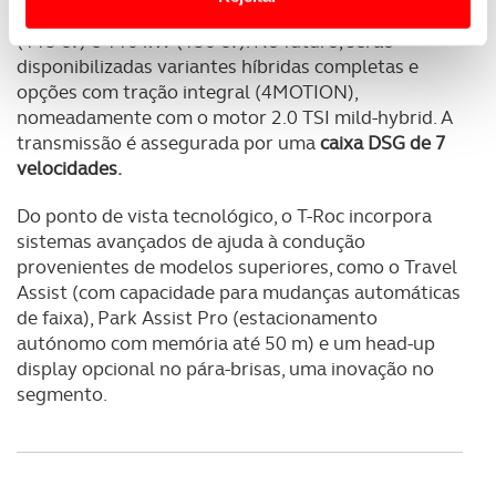
nomeadamente as versões 1.5 eTSI
com 85 kW
Usamos cookies para melhorar a sua experiência digital,
(115 cv) e 110 kW (150 cv). No futuro, serão
personalizar conteúdos e anúncios, para lhe proporcionar
disponibilizadas variantes híbridas completas e
opções com tração integral (4MOTION),
funcionalidades de redes sociais, bem como para
nomeadamente com o motor 2.0 TSI mild-hybrid. A
analisar dados de navegação no nosso website.
transmissão é assegurada por uma
caixa DSG de 7
velocidades.
Adicionalmente partilhamos informação, relativa à sua
utilização do nosso site de publicidade e de análise, com
Do ponto de vista tecnológico, o T-Roc incorpora
parceiros e organizações na UE e em países terceiros.
sistemas avançados de ajuda à condução
provenientes de modelos superiores, como o Travel
O ACP garantirá que as transferências internacionais de
Assist (com capacidade para mudanças automáticas
dados pessoais serão realizadas apenas com o seu
de faixa), Park Assist Pro (estacionamento
consentimento e quando tal se afigure estritamente
autónomo com memória até 50 m) e um head-up
necessário no contexto dos serviços a prestar.
display opcional no pára-brisas, uma inovação no
segmento.
Realçamos que o bloqueio de certo tipo de Cookies e
tecnologias similares pode ter impacto na sua
experiência de navegação no Website e nos serviços
disponibilizados.