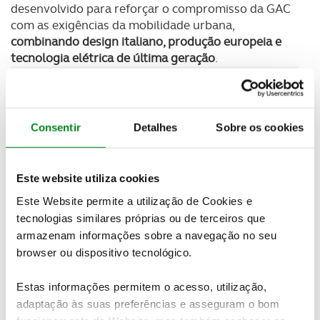
desenvolvido para reforçar o compromisso da GAC
com as exigências da mobilidade urbana,
combinando design italiano, produção europeia e
tecnologia elétrica de última geração
.
Newsletter Revista
Receba as novidades do mundo automóvel e
do universo ACP.
Consentir
Detalhes
Sobre os cookies
SUBSCREVER
Este website utiliza cookies
Este Website permite a utilização de Cookies e
Desenhado no GAC Advanced Design Center, em
tecnologias similares próprias ou de terceiros que
Milão, e produzido na fábrica da Magna, na Áustria,
armazenam informações sobre a navegação no seu
o AION UT surge com uma
autonomia urbana de
browser ou dispositivo tecnológico.
622 km (WLTP), bateria de 60 kWh e arquitetura
otimizada para utilização urbana e interurbana
.
Estas informações permitem o acesso, utilização,
Disponível nas versões premium green, premium e
adaptação às suas preferências e asseguram o bom
luxury, integra um infotainment de dois ecrãs: ecrã