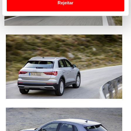
Rejeitar
Usamos cookies para melhorar a sua experiência digital,
personalizar conteúdos e anúncios, para lhe proporcionar
funcionalidades de redes sociais, bem como para
analisar dados de navegação no nosso website.
Adicionalmente partilhamos informação, relativa à sua
utilização do nosso site de publicidade e de análise, com
parceiros e organizações na UE e em países terceiros.
O ACP garantirá que as transferências internacionais de
dados pessoais serão realizadas apenas com o seu
consentimento e quando tal se afigure estritamente
necessário no contexto dos serviços a prestar.
Realçamos que o bloqueio de certo tipo de Cookies e
tecnologias similares pode ter impacto na sua
experiência de navegação no Website e nos serviços