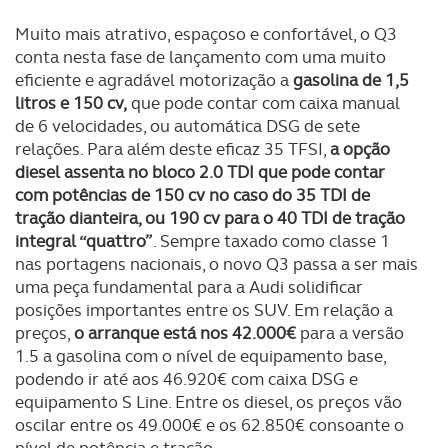
Muito mais atrativo, espaçoso e confortável, o Q3
conta nesta fase de lançamento com uma muito
eficiente e agradável motorização a
gasolina de 1,5
litros e 150 cv,
que pode contar com caixa manual
de 6 velocidades, ou automática DSG de sete
relações. Para além deste eficaz 35 TFSI,
a opção
diesel assenta no bloco 2.0 TDI que pode contar
com potências de 150 cv no caso do 35 TDI de
tração dianteira, ou 190 cv para o 40 TDI de tração
integral “quattro”
. Sempre taxado como classe 1
nas portagens nacionais, o novo Q3 passa a ser mais
uma peça fundamental para a Audi solidificar
posições importantes entre os SUV. Em relação a
preços,
o arranque está nos 42.000€
para a versão
1.5 a gasolina com o nível de equipamento base,
podendo ir até aos 46.920€ com caixa DSG e
equipamento S Line. Entre os diesel, os preços vão
oscilar entre os 49.000€ e os 62.850€ consoante o
nível de potência e tração.