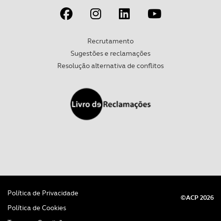
parceiros e organizações na UE e em países terceiros.
O ACP garantirá que as transferências internacionais de
Recrutamento
dados pessoais serão realizadas apenas com o seu
Sugestões e reclamações
consentimento e quando tal se afigure estritamente
Resolução alternativa de conflitos
necessário no contexto dos serviços a prestar.
Realçamos que o bloqueio de certo tipo de Cookies e
tecnologias similares pode ter impacto na sua
experiência de navegação no Website e nos serviços
disponibilizados.
Consulte a política de cookies do site.
Política de Privacidade
©ACP 2026
Política de Cookies