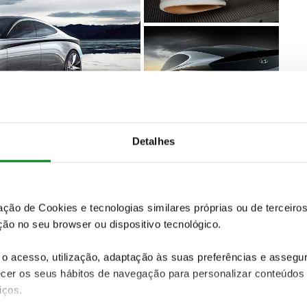
Detalhes
zação de Cookies e tecnologias similares próprias ou de tercei
rca da tecnologia de automóvel conectado do
ão no seu browser ou dispositivo tecnológico.
t Inteligente Personalizado, a mais recente
mo IoT e reconhecimento por voz (AI)
. O cockpit vai
o acesso, utilização, adaptação às suas preferências e asseg
conhecimento por voz
incluindo a loT Car-to-Home,
er os seus hábitos de navegação para personalizar conteúdos
eu ambiente doméstico
. Ao integrar a tecnologia in-
iços.
lhos domésticos com comandos de voz emitidos no