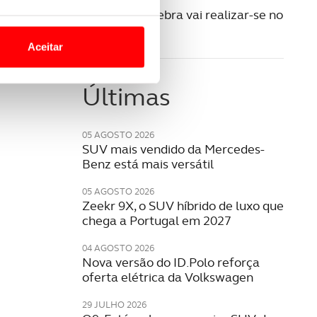
22 AGOSTO 2022
Salão de Genebra vai realizar-se no
o nesses termos e a todo o
Qatar
site.
Aceitar
 para lhe proporcionar
site.
Últimas
e e de análise, com parceiros
05 AGOSTO 2026
SUV mais vendido da Mercedes-
Benz está mais versátil
apenas com o seu
estar.
05 AGOSTO 2026
Zeekr 9X, o SUV híbrido de luxo que
chega a Portugal em 2027
 na sua experiência de
04 AGOSTO 2026
Nova versão do ID.Polo reforça
oferta elétrica da Volkswagen
29 JULHO 2026