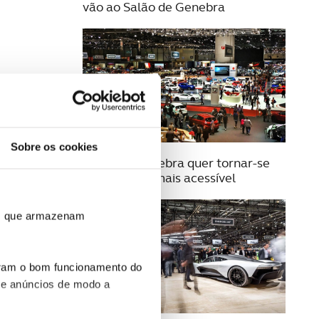
vão ao Salão de Genebra
Sobre os cookies
13 JULHO 2023
Salão de Genebra quer tornar-se
num evento mais acessível
ros que armazenam
uram o bom funcionamento do
 e anúncios de modo a