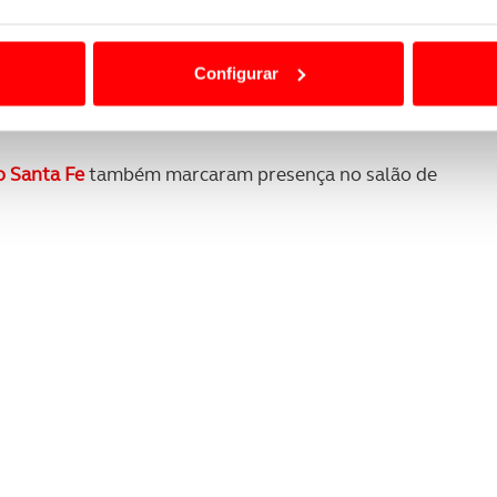
ão destas tecnologias dependem do seu consentimento, definind
 as edições especiais dos modelos Hyundai i10, i20,
e limitando o acesso a informações durante a navegação no Web
Configurar
erior exclusiva Champion Blue para combinar com o
rão. A Hyundai apoia o Mundial de Futebol da Rússia
 a sua experiência digital, personalizar conteúdos e anúncios,
ciais, bem como para analisar dados de navegação no nosso web
o Santa Fe
também marcaram presença no salão de
nformação, relativa à sua utilização do nosso site de publicidad
aíses terceiros.
sferências internacionais de dados pessoais serão realizadas 
e afigure estritamente necessário no contexto dos serviços a pr
certo tipo de Cookies e tecnologias similares pode ter impacto
serviços disponibilizados.
s do site.