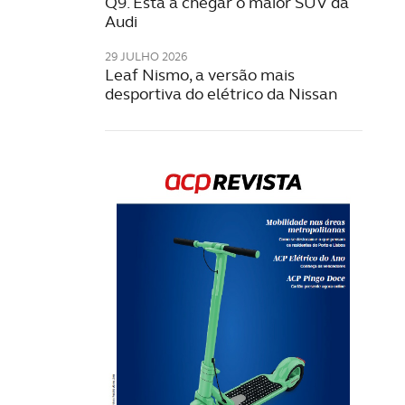
Q9. Está a chegar o maior SUV da
Audi
29 JULHO 2026
Leaf Nismo, a versão mais
desportiva do elétrico da Nissan
Rev
202