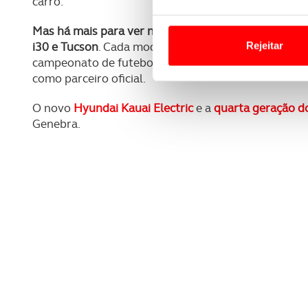
carro.
Em alguns casos, a utilizaç
Mas há mais para ver no stand da marca, como sejam
tempo as suas preferências 
Rejeitar
i30 e Tucson
. Cada modelo está exposto na cor ext
campeonato de futebol da FIFA que decorre este ve
Usamos cookies para melhorar
como parceiro oficial.
funcionalidades de redes so
O novo
Hyundai Kauai Electric
e a
quarta geração d
Adicionalmente partilhamos i
Genebra.
e organizações na UE e em p
O ACP garantirá que as tran
consentimento e quando tal s
Realçamos que o bloqueio de 
navegação no Website e nos 
Consulte a política de cookie