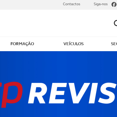
Contactos
Siga-nos
FORMAÇÃO
VEÍCULOS
SE
 ao ACP
Regras do autocaravan
aravanismo
Áreas de serviço para
 de autocaravanas
autocaravanas
as
Autocaravanas: vantage
desvantagens
a ACP
Que carta de condução 
aravanismo
necessária para conduzi