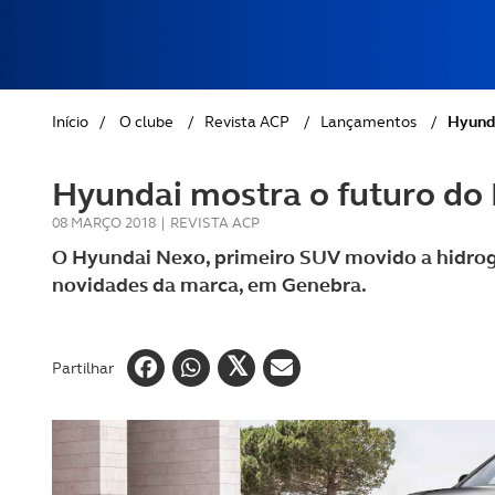
Viajar
REVISTA ACP
PETS
SOBRE O ACP SEGUROS
Descob
CLÁSSICOS
autoc
Início
/
O clube
/
Revista ACP
/
Lançamentos
/
Hyunda
GOLFE
Hyundai mostra o futuro do 
AUTOCARAVANISMO
08 MARÇO 2018
|
REVISTA ACP
O Hyundai Nexo, primeiro SUV movido a hidrogé
novidades da marca, em Genebra.
Partilhar