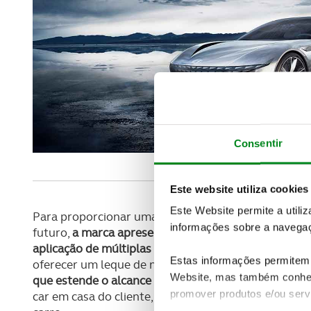
Consentir
Este website utiliza cookies
Este Website permite a utili
Para proporcionar uma conceção mais profunda ace
informações sobre a navegaç
futuro,
a marca apresenta ainda em Genebra o Cockpi
aplicação de múltiplas tecnologias de ponta tais co
Estas informações permitem 
oferecer um leque de novas funcionalidades de re
Website, mas também conhec
que estende o alcance da voz do condutor até ao s
promover produtos e/ou serv
car em casa do cliente, é possível controlar apare