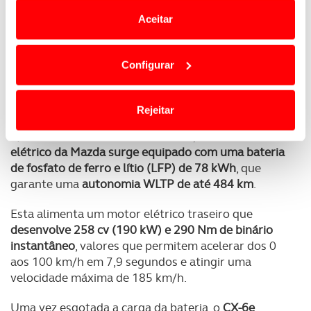
e anúncios de modo a promover produtos e/ou serviços.
responde a comandos para ajustar a temperatura,
Aceitar
abrir janelas ou definir destinos.
Em alguns casos, a utilização destas tecnologias
dependem do seu consentimento, definindo nesses
Além disto, o
CX-6e integra ainda Apple CarPlay e
Configurar
termos e a todo o tempo as suas preferências e limitando
Android Auto sem fios
e uma aplicação dedicada
o acesso a informações durante a navegação no
que permite controlar funções remotamente, gerir
Website.
a carga da bateria e partilhar chaves via Bluetooth.
Rejeitar
Quanto às características técnicas, o
novo SUV
Usamos cookies para melhorar a sua experiência digital,
elétrico da Mazda surge equipado com uma bateria
personalizar conteúdos e anúncios, para lhe proporcionar
de fosfato de ferro e lítio (LFP) de 78 kWh
, que
funcionalidades de redes sociais, bem como para
garante uma
autonomia WLTP de até 484 km
.
analisar dados de navegação no nosso website.
Esta alimenta um motor elétrico traseiro que
Adicionalmente partilhamos informação, relativa à sua
desenvolve 258 cv (190 kW) e 290 Nm de binário
utilização do nosso site de publicidade e de análise, com
instantâneo
, valores que permitem acelerar dos 0
parceiros e organizações na UE e em países terceiros.
aos 100 km/h em 7,9 segundos e atingir uma
velocidade máxima de 185 km/h.
O ACP garantirá que as transferências internacionais de
dados pessoais serão realizadas apenas com o seu
Uma vez esgotada a carga da bateria, o
CX-6e