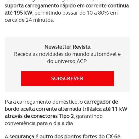
consentimento e quando tal se afigure estritamente
suporta carregamento rápido em corrente contínua
necessário no contexto dos serviços a prestar.
até 195 kW
, permitindo passar de 10 a 80% em
cerca de 24 minutos.
Realçamos que o bloqueio de certo tipo de Cookies e
tecnologias similares pode ter impacto na sua
experiência de navegação no Website e nos serviços
Newsletter Revista
disponibilizados.
Receba as novidades do mundo automóvel e
do universo ACP.
Consulte a política de cookies do site.
SUBSCREVER
Para carregamento doméstico, o
carregador de
bordo aceita corrente alternada trifásica até 11 kW
através de conectores Tipo 2
, garantindo
conveniência para o dia a dia.
A
segurança é outro dos pontos fortes do CX-6e
.