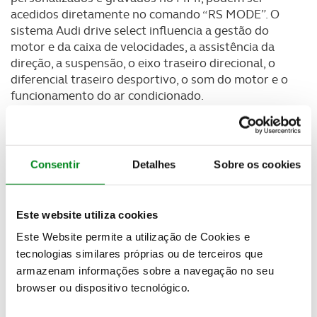
acedidos diretamente no comando “RS MODE”. O
sistema Audi drive select influencia a gestão do
motor e da caixa de velocidades, a assistência da
direção, a suspensão, o eixo traseiro direcional, o
diferencial traseiro desportivo, o som do motor e o
funcionamento do ar condicionado.
O design do RS Q8 apresenta as linhas
inconfundíveis da gama Q8, mas agora com os
elementos específicos RS, que chamam a atenção
Consentir
Detalhes
Sobre os cookies
pelo seu caráter atlético. A imponente grelha
octogonal singleframe de estrutura única, com um
padrão de favo de mel, destaca-se na frente do RS
Este website utiliza cookies
Q8. Em combinação com as entradas de ar laterais
Este Website permite a utilização de Cookies e
em preto brilhante e outros elementos
tecnologias similares próprias ou de terceiros que
aerodinâmicos em alumínio mate, este SUV coupé
enaltece o seu carácter desportivo. As jantes em liga
armazenam informações sobre a navegação no seu
de 22 polegadas (disponíveis, em opção, com 23
browser ou dispositivo tecnológico.
polegadas), realçam o seu desportivismo. O spoiler