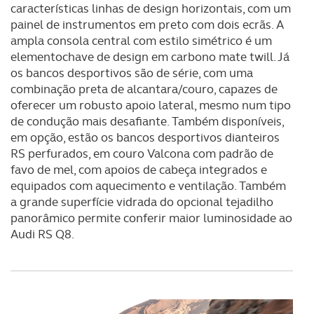
características linhas de design horizontais, com um
parceiros e organizações na UE e em países terceiros.
painel de instrumentos em preto com dois ecrãs. A
ampla consola central com estilo simétrico é um
O ACP garantirá que as transferências internacionais de
elementochave de design em carbono mate twill. Já
dados pessoais serão realizadas apenas com o seu
os bancos desportivos são de série, com uma
consentimento e quando tal se afigure estritamente
combinação preta de alcantara/couro, capazes de
necessário no contexto dos serviços a prestar.
oferecer um robusto apoio lateral, mesmo num tipo
de condução mais desafiante. Também disponíveis,
Realçamos que o bloqueio de certo tipo de Cookies e
em opção, estão os bancos desportivos dianteiros
tecnologias similares pode ter impacto na sua
RS perfurados, em couro Valcona com padrão de
experiência de navegação no Website e nos serviços
favo de mel, com apoios de cabeça integrados e
disponibilizados.
equipados com aquecimento e ventilação. Também
a grande superfície vidrada do opcional tejadilho
Consulte a política de cookies do site.
panorâmico permite conferir maior luminosidade ao
Audi RS Q8.