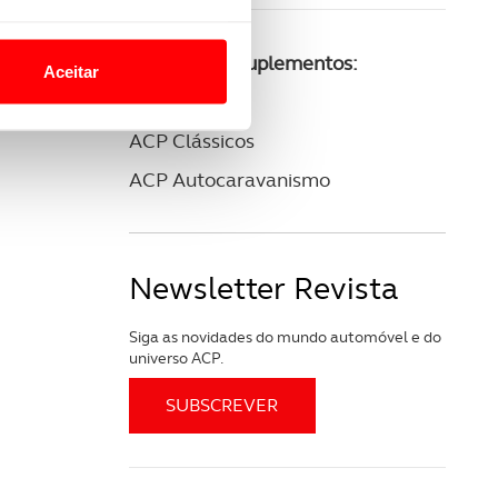
o nesses termos e a todo o
site.
Consulte os suplementos:
Aceitar
ACP Golfe
 para lhe proporcionar
site.
ACP Clássicos
ACP Autocaravanismo
e e de análise, com parceiros
apenas com o seu
Newsletter Revista
estar.
Siga as novidades do mundo automóvel e do
 na sua experiência de
universo ACP.