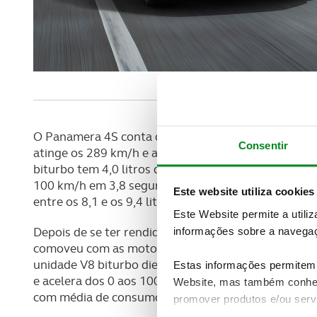
O Panamera 4S conta com um bloco gasolina V6 bitur
Consentir
atinge os 289 km/h e acelera dos 0 aos 100 km/h 
biturbo tem 4,0 litros de cilindrada e conta com 55
100 km/h em 3,8 segundos. Segundo o fabricante, 
Este website utiliza cookies
entre os 8,1 e os 9,4 litros por cada 100 km.
Este Website permite a utili
Depois de se ter rendido a outro tipo de formas d
informações sobre a navegaç
comoveu com as motorizações diesel. O Panamera 
unidade V8 biturbo diesel de 4,0 litros, com 422 cv
Estas informações permitem 
e acelera dos 0 aos 100 km/k em 4,5 segundos, núme
Website, mas também conhec
com média de consumo mais serenas que apontam pa
promover produtos e/ou serv