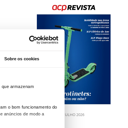
Sobre os cookies
Rev
202
ros que armazenam
LE
uram o bom funcionamento do
 e anúncios de modo a
JULHO 2026