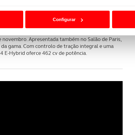
 parece radicalmente diferente. O interior típico da
ão destas tecnologias dependem do seu consentimento, definind
ortivo a continuarem a ser nota dominante. Esta
e limitando o acesso a informações durante a navegação no Web
às novas tecnologias e conectividade, com o Porsche
Configurar
ma longa lista de sistemas de assistência, que
 a sua experiência digital, personalizar conteúdos e anúncios,
mente, mais segura. As primeiras entregas no
ciais, bem como para analisar dados de navegação no nosso web
e novembro. Apresentada também no Salão de Paris,
 da gama. Com controlo de tração integral e uma
nformação, relativa à sua utilização do nosso site de publicidad
 E-Hybrid oferce 462 cv de potência.
aíses terceiros.
sferências internacionais de dados pessoais serão realizadas 
e afigure estritamente necessário no contexto dos serviços a pr
certo tipo de Cookies e tecnologias similares pode ter impacto
serviços disponibilizados.
s do site.