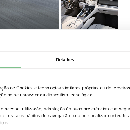
bo de 3,0 litros debitando 440 cv de potência,
Detalhes
em apenas 4,4 segundos. O mais musculado V8
0 cv, atingindo os 306 km/h e acelerando dos 0 aos
o consumo combinado dos motores a gasolina varia
zação de Cookies e tecnologias similares próprias ou de tercei
e estar no mercado automóvel, a Porsche também se
ão no seu browser ou dispositivo tecnológico.
não foge à regra e apresenta e monta também uma
. Neste caso o Panamera 4S Diesel atinge os 285 km/k
o acesso, utilização, adaptação às suas preferências e asseg
ros idênticos ao da versão V6 a gasolina, apenas
er os seus hábitos de navegação para personalizar conteúdos
ra os 6,7 litros por cada 100 km/h.
iços.