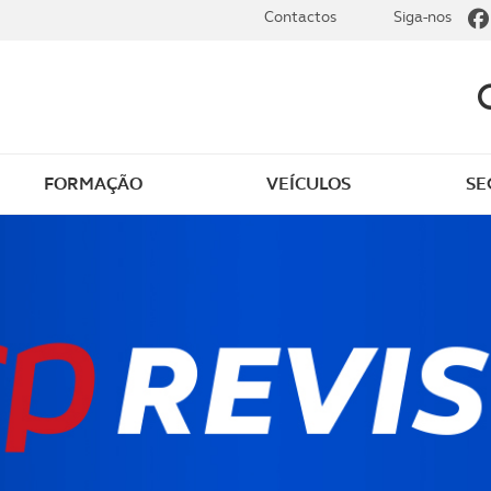
Contactos
Siga-nos
FORMAÇÃO
VEÍCULOS
SE
 ao ACP Golfe
Seguro de golfe
os
Sobre o ACP Golfe
as e novidades
Join ACP Golfe
o membros
Rejoignez L'ACP Golfe
obre golfe
9 Semanas e Meia – Co
a jogar com o ACP