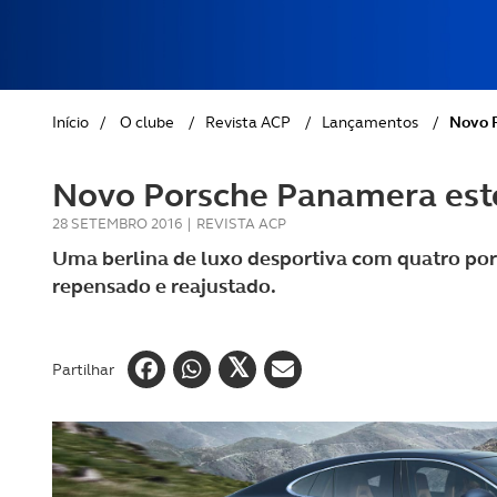
REVISTA ACP
PETS
SOBRE O ACP SEGUROS
CLÁSSICOS
Início
/
O clube
/
Revista ACP
/
Lançamentos
/
Novo P
GOLFE
Novo Porsche Panamera este
AUTOCARAVANISMO
28 SETEMBRO 2016
|
REVISTA ACP
Uma berlina de luxo desportiva com quatro port
repensado e reajustado.
Partilhar