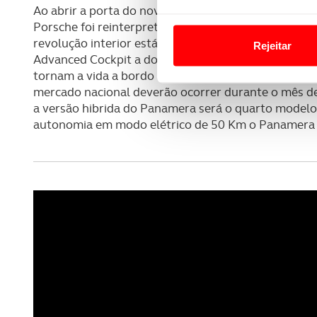
Ao abrir a porta do novo Panamera dá conta que tudo
Em alguns casos, a utilizaç
Porsche foi reinterpretado, com o luxo e cariz desp
tempo as suas preferências 
revolução interior está também diretamente ligada 
Rejeitar
Advanced Cockpit a dominar as atenções, bem como u
Usamos cookies para melhorar
tornam a vida a bordo mais confortável e, essencial
funcionalidades de redes so
mercado nacional deverão ocorrer durante o mês d
a versão hibrida do Panamera será o quarto modelo
Adicionalmente partilhamos i
autonomia em modo elétrico de 50 Km o Panamera 4
e organizações na UE e em p
O ACP garantirá que as tran
consentimento e quando tal s
Realçamos que o bloqueio de 
navegação no Website e nos 
Consulte a política de cookie