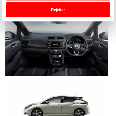
o acesso a informações durante a navegação no
Website.
Rejeitar
Usamos cookies para melhorar a sua experiência digital,
personalizar conteúdos e anúncios, para lhe proporcionar
funcionalidades de redes sociais, bem como para
analisar dados de navegação no nosso website.
Adicionalmente partilhamos informação, relativa à sua
utilização do nosso site de publicidade e de análise, com
parceiros e organizações na UE e em países terceiros.
O ACP garantirá que as transferências internacionais de
dados pessoais serão realizadas apenas com o seu
consentimento e quando tal se afigure estritamente
necessário no contexto dos serviços a prestar.
Realçamos que o bloqueio de certo tipo de Cookies e
tecnologias similares pode ter impacto na sua