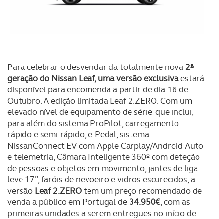
experiência de navegação no Website e nos serviços
disponibilizados.
Consulte a política de cookies do site.
Para celebrar o desvendar da totalmente nova
2ª
geração do Nissan Leaf, uma versão exclusiva
estará
disponível para encomenda a partir de dia 16 de
Outubro. A edição limitada Leaf 2.ZERO. Com um
elevado nível de equipamento de série, que inclui,
para além do sistema ProPilot, carregamento
rápido e semi-rápido, e-Pedal, sistema
NissanConnect EV com Apple Carplay/Android Auto
e telemetria, Câmara Inteligente 360º com deteção
de pessoas e objetos em movimento, jantes de liga
leve 17”, faróis de nevoeiro e vidros escurecidos, a
versão
Leaf 2.ZERO
tem um preço recomendado de
venda a público em Portugal de
34.950€
, com as
primeiras unidades a serem entregues no início de