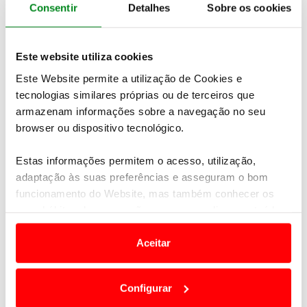
pressionado novamente, reduzindo o stress da
Consentir
Detalhes
Sobre os cookies
condução.
Este website utiliza cookies
Este Website permite a utilização de Cookies e
tecnologias similares próprias ou de terceiros que
armazenam informações sobre a navegação no seu
browser ou dispositivo tecnológico.
Estas informações permitem o acesso, utilização,
adaptação às suas preferências e asseguram o bom
funcionamento do Website, mas também conhecer os
seus hábitos de navegação para personalizar conteúdos
e anúncios de modo a promover produtos e/ou serviços.
Aceitar
Em alguns casos, a utilização destas tecnologias
dependem do seu consentimento, definindo nesses
Configurar
termos e a todo o tempo as suas preferências e limitando