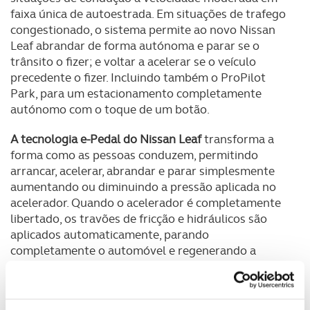
faixa única de autoestrada. Em situações de trafego
congestionado, o sistema permite ao novo Nissan
Leaf abrandar de forma autónoma e parar se o
trânsito o fizer; e voltar a acelerar se o veículo
precedente o fizer. Incluindo também o ProPilot
Park, para um estacionamento completamente
autónomo com o toque de um botão.
A tecnologia e-Pedal do Nissan Leaf
transforma a
forma como as pessoas conduzem, permitindo
arrancar, acelerar, abrandar e parar simplesmente
aumentando ou diminuindo a pressão aplicada no
acelerador. Quando o acelerador é completamente
libertado, os travões de fricção e hidráulicos são
aplicados automaticamente, parando
completamente o automóvel e regenerando a
energia da travagem para recarregar a bateria. O
novo Leaf mantém a sua posição, mesmo em
subidas ou descidas, até que o acelerador seja