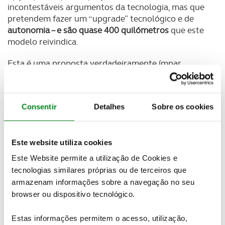
incontestáveis argumentos da tecnologia, mas que
pretendem fazer um “upgrade” tecnológico e de
autonomia – e são quase 400 quilómetros
que este
modelo reivindica.
Esta é uma proposta verdadeiramente ímpar
também porque
é o automóvel elétrico que propõe
mais e diferentes soluções de carregamento das
baterias
. Mas tratando-se de um novo Renault ZOE,
Consentir
Detalhes
Sobre os cookies
destaque, igualmente, para as mais
modernas linhas
exteriores e para a autêntica revolução operada no
habitáculo
: novo design, novos materiais (muitos
Este website utiliza cookies
deles resultantes de reciclagem) e uma
impressionante lista de equipamentos tecnológicos
Este Website permite a utilização de Cookies e
e de segurança. Por tudo isto é a nova referência
tecnologias similares próprias ou de terceiros que
dos automóveis elétricos acessíveis.
armazenam informações sobre a navegação no seu
browser ou dispositivo tecnológico.
Estas informações permitem o acesso, utilização,