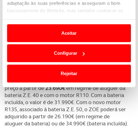
adaptação às suas preferências e asseguram o bom
funcionamento do Website, mas também conhecer os
seus hábitos de navegação para personalizar conteúdos
e anúncios de modo a promover produtos e/ou serviços.
Aceitar
Em alguns casos, a utilização destas tecnologias
dependem do seu consentimento, definindo nesses
Configurar
termos e a todo o tempo as suas preferências e limitando
o acesso a informações durante a navegação no
Website.
O novo Renault ZOE chega à rede de
Rejeitar
concessionários em meados de novembro, com um
Usamos cookies para melhorar a sua experiência digital,
preço a partir de
23.690€
em regime de aluguer da
personalizar conteúdos e anúncios, para lhe proporcionar
bateria Z.E. 40 e com o motor R110. Com a bateria
funcionalidades de redes sociais, bem como para
incluída, o valor é de 31.990€. Com o novo motor
analisar dados de navegação no nosso website.
R135, associado à bateria Z.E. 50, o ZOE poderá ser
adquirido a partir de 26.190€ (em regime de
Adicionalmente partilhamos informação, relativa à sua
aluguer da bateria) ou de 34.990€ (bateria incluída).
utilização do nosso site de publicidade e de análise, com
parceiros e organizações na UE e em países terceiros.