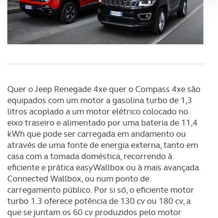
analisar dados de navegação no nosso website.
Adicionalmente partilhamos informação, relativa à sua
utilização do nosso site de publicidade e de análise, com
parceiros e organizações na UE e em países terceiros.
O ACP garantirá que as transferências internacionais de
dados pessoais serão realizadas apenas com o seu
Quer o Jeep Renegade 4xe quer o Compass 4xe são
consentimento e quando tal se afigure estritamente
equipados com um motor a gasolina turbo de 1,3
necessário no contexto dos serviços a prestar.
litros acoplado a um motor elétrico colocado no
eixo traseiro e alimentado por uma bateria de 11,4
Realçamos que o bloqueio de certo tipo de Cookies e
kWh que pode ser carregada em andamento ou
tecnologias similares pode ter impacto na sua
através de uma fonte de energia externa, tanto em
experiência de navegação no Website e nos serviços
casa com a tomada doméstica, recorrendo à
disponibilizados.
eficiente e prática easyWallbox ou à mais avançada
Connected Wallbox, ou num ponto de
Consulte a política de cookies do site.
carregamento público. Por si só, o eficiente motor
turbo 1.3 oferece potência de 130 cv ou 180 cv, a
que se juntam os 60 cv produzidos pelo motor