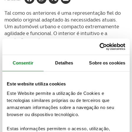
Tal como os anteriores é uma representação fiel do
modelo original adaptado às necessidades atuais.
Um automóvel urbano e compacto extremamente
agilidade e funcional. O interior é intuitivo e a
condução simples.
Consentir
Detalhes
Sobre os cookies
Preço: a partir de 19 490 €
Potência: 82 cv
Consumo: 13,1 kWh/100 km
Este website utiliza cookies
Autonomia: 263 km
Este Website permite a utilização de Cookies e
Bateria: 27,5 kWh
tecnologias similares próprias ou de terceiros que
Pot. Carregamento (AC/DC): 6,6 kW / 50 kW
armazenam informações sobre a navegação no seu
Tempo Carregamento (AC/DC): (AC 6,6 kW)
browser ou dispositivo tecnológico.
2h55 de 10 a 100%
Estas informações permitem o acesso, utilização,