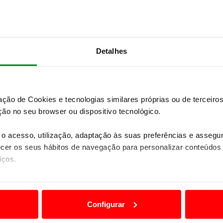
100% (DC 270 kW) 22,5min de 5% até 80%
Detalhes
SUBSCREVER
 do universo ACP.
zação de Cookies e tecnologias similares próprias ou de tercei
a marca alemã
. Apesar de não ter motor a
ão no seu browser ou dispositivo tecnológico.
ta e precisa, típica de um Porsche.
Mede quase cinco
 metro e noventa, que privilegia o espaço do
o acesso, utilização, adaptação às suas preferências e asseg
er os seus hábitos de navegação para personalizar conteúdos
iços.
dinâmica
na versão berlina ou carrinha (Cross
eículo completamente elétrico
, os designers tiveram
ão destas tecnologias dependem do seu consentimento, definind
meiro Porsche de propulsão completamente elétrica
e limitando o acesso a informações durante a navegação no Web
o tal.
Configurar
 especialmente larga e plana
. Devido ao motor
 a sua experiência digital, personalizar conteúdos e anúncios,