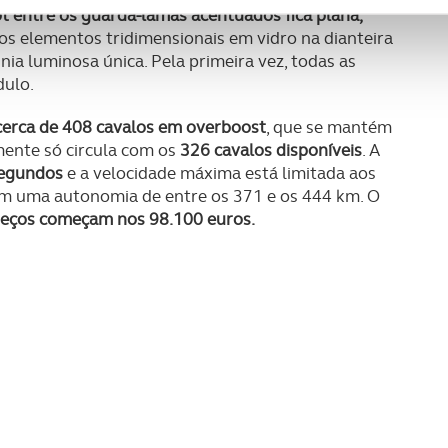
t entre os guarda-lamas acentuados fica plana,
ciais, bem como para analisar dados de navegação no nosso web
 os elementos tridimensionais em vidro na dianteira
ia luminosa única. Pela primeira vez, todas as
nformação, relativa à sua utilização do nosso site de publicidad
dulo.
aíses terceiros.
 cerca de 408 cavalos em overboost
, que se mantém
sferências internacionais de dados pessoais serão realizadas 
ente só circula com os
326 cavalos disponíveis
. A
e afigure estritamente necessário no contexto dos serviços a pr
segundos
e a velocidade máxima está limitada aos
om uma autonomia de entre os 371 e os 444 km. O
certo tipo de Cookies e tecnologias similares pode ter impacto
eços começam nos 98.100 euros.
serviços disponibilizados.
s do site.