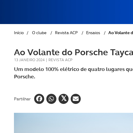
REVISTA ACP
PETS
SOBRE O ACP SEGUROS
CLÁSSICOS
Início
/
O clube
/
Revista ACP
/
Ensaios
/
Ao Volante 
GOLFE
Ao Volante do Porsche Tayc
AUTOCARAVANISMO
13 JANEIRO 2024
|
REVISTA ACP
Um modelo 100% elétrico de quatro lugares que
Porsche.
Partilhar