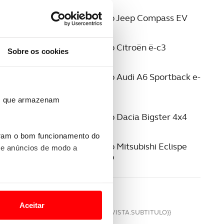
19 JUNHO 2026
Ao Volante do Jeep Compass EV
16 JUNHO 2026
Ao Volante do Citroën ë-c3
Sobre os cookies
06 ABRIL 2026
Ao Volante do Audi A6 Sportback e-
tron
ros que armazenam
19 MARÇO 2026
Ao Volante do Dacia Bigster 4x4
{{vm
uram o bom funcionamento do
{{vm.
17 MARÇO 2026
Ao Volante do Mitsubishi Eclispe
 e anúncios de modo a
Cross Elétrico
LE
o nesses termos e a todo o
site.
Aceitar
{{VM.REVISTA.SUBTITULO}}
 para lhe proporcionar