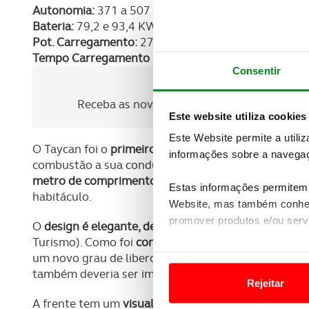
Autonomia:
371 a 507 km
Bateria:
79,2 e 93,4 KWh
Pot. Carregamento:
270 kW
Tempo Carregamento (AC/DC):
(AC 11 kW) 8h até 
Consentir
Newsletter Revista
Receba as novidades do mundo automóvel e
Este website utiliza cookies
Este Website permite a utili
O Taycan foi o
primeiro modelo 100% eletrificado d
informações sobre a navegaç
combustão a sua condução continua a ser muito dire
metro de comprimento
e tem um entre eixos de dois
Estas informações permitem 
habitáculo.
Website, mas também conhec
promover produtos e/ou serv
O
design é elegante, desportivo e privilegia a aero
Turismo). Como foi
concebido logo de início como v
Em alguns casos, a utilizaç
um novo grau de liberdade. Ao mesmo tempo, o pri
tempo as suas preferências 
também deveria ser imediatamente identificável com
Rejeitar
A frente tem um
visual marcante com uma aparência
Usamos cookies para melhorar