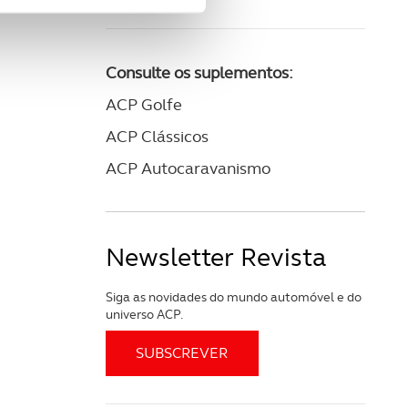
site.
e e de análise, com parceiros
Consulte os suplementos:
ACP Golfe
apenas com o seu
ACP Clássicos
estar.
ACP Autocaravanismo
 na sua experiência de
Newsletter Revista
Siga as novidades do mundo automóvel e do
universo ACP.