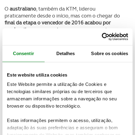
O
australiano
, também da KTM, liderou
praticamente desde o início, mas com o chegar do
final da etapa o vencedor de 2016 acabou por
perder ritmo
e, o que chegou a ser uma vantagem
de mais de três minutos sobre os rivais mais diretos,
transformou-se num atraso
1:13s para a frente e
num inesperado terceiro lugar
.
Consentir
Detalhes
Sobre os cookies
Totalmente inversa foi a prestação de Walkner e de
Pablo Quintanilla. É certo que o vencedor do ano
Este website utiliza cookies
passado ainda andou num
sobe e desce de posições
até ao WP2
, mas daí em diante encontrou o seu
Este Website permite a utilização de Cookies e
ritmo e
recuperou terreno de forma gradual
para
tecnologias similares próprias ou de terceiros que
cruzar a meta em
primeiro, à frente do chileno
. O
armazenam informações sobre a navegação no seu
piloto da Husqvarna foi ainda um pouco mais
browser ou dispositivo tecnológico.
irregular ao longo da tirada e, depois de um sobe e
desce inicial entre os segundo e quinto postos,
Estas informações permitem o acesso, utilização,
ainda voltou a perder terreno para controlar no
adaptação às suas preferências e asseguram o bom
último WayPoint, o WP6, em terceiro, mas apenas a
funcionamento do Website, mas também conhecer os