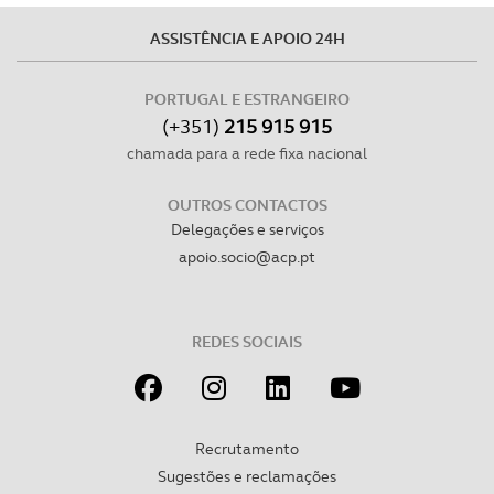
O ACP garantirá que as transferências internacionais de
dados pessoais serão realizadas apenas com o seu
ASSISTÊNCIA E APOIO 24H
consentimento e quando tal se afigure estritamente
necessário no contexto dos serviços a prestar.
PORTUGAL E ESTRANGEIRO
(+351)
215 915 915
Realçamos que o bloqueio de certo tipo de Cookies e
chamada para a rede fixa nacional
tecnologias similares pode ter impacto na sua
experiência de navegação no Website e nos serviços
OUTROS CONTACTOS
disponibilizados.
Delegações e serviços
apoio.socio@acp.pt
Consulte a política de cookies do site.
REDES SOCIAIS
Recrutamento
Sugestões e reclamações