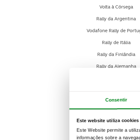
Volta à Córsega
Rally da Argentina
Vodafone Rally de Portu
Rally de Itália
Rally da Finlândia
Rally da Alemanha
Rally da Turquia
Rally da Grã Bretanha
Consentir
Rally de Espanha
Rally da Austrália
Este website utiliza cookies
Este Website permite a utili
informações sobre a navegaç