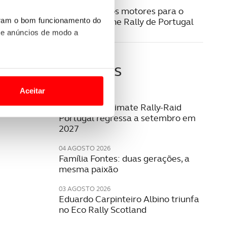
07 MAIO 2024
Já aquecem os motores para o
WRC Vodafone Rally de Portugal
uram o bom funcionamento do
 e anúncios de modo a
Últimas
o nesses termos e a todo o
site.
Aceitar
06 AGOSTO 2026
 para lhe proporcionar
W2RC: bp Ultimate Rally-Raid
Portugal regressa a setembro em
site.
2027
e e de análise, com parceiros
04 AGOSTO 2026
Família Fontes: duas gerações, a
mesma paixão
apenas com o seu
03 AGOSTO 2026
estar.
Eduardo Carpinteiro Albino triunfa
no Eco Rally Scotland
 na sua experiência de