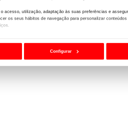
o acesso, utilização, adaptação às suas preferências e asseg
er os seus hábitos de navegação para personalizar conteúdos
iços.
ão destas tecnologias dependem do seu consentimento, definind
e limitando o acesso a informações durante a navegação no Web
Configurar
 a sua experiência digital, personalizar conteúdos e anúncios,
ciais, bem como para analisar dados de navegação no nosso web
nformação, relativa à sua utilização do nosso site de publicidad
aíses terceiros.
sferências internacionais de dados pessoais serão realizadas 
e afigure estritamente necessário no contexto dos serviços a pr
certo tipo de Cookies e tecnologias similares pode ter impacto