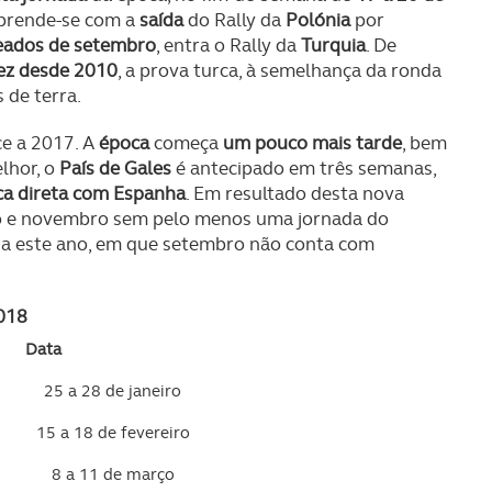
 prende-se com a
saída
do Rally da
Polónia
por
ados de setembro
, entra o Rally da
Turquia
. De
vez desde 2010
, a prova turca, à semelhança da ronda
 de terra.
ce a 2017. A
época
começa
um pouco mais tarde
, bem
elhor, o
País de Gales
é antecipado em três semanas,
ca direta com Espanha
. Em resultado desta nova
iro e novembro sem pelo menos uma jornada do
a este ano, em que setembro não conta com
018
Data
25 a 28 de janeiro
15 a 18 de fevereiro
8 a 11 de março