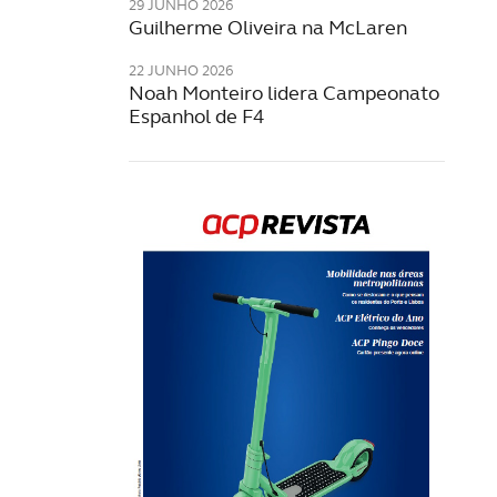
29 JUNHO 2026
Guilherme Oliveira na McLaren
22 JUNHO 2026
Noah Monteiro lidera Campeonato
Espanhol de F4
Rev
202