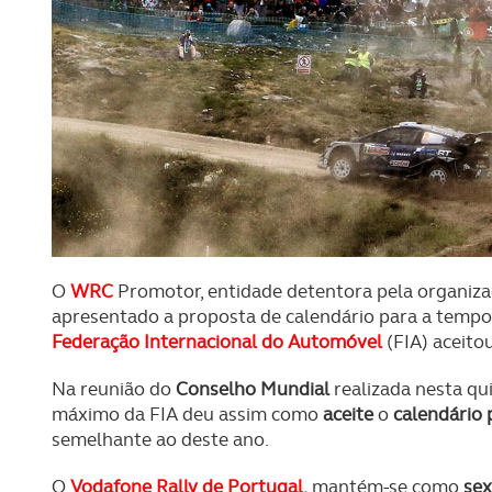
O
WRC
Promotor, entidade detentora pela organiza
apresentado a proposta de calendário para a temp
Federação Internacional do Automóvel
(FIA) aceito
Na reunião do
Conselho Mundial
realizada nesta qui
máximo da FIA deu assim como
aceite
o
calendário 
semelhante ao deste ano.
O
Vodafone Rally de Portugal
,
mantém-se como
sex