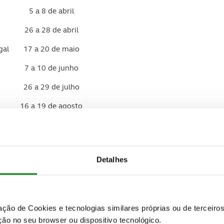
5 a 8 de abril
26 a 28 de abril
gal
17 a 20 de maio
7 a 10 de junho
26 a 29 de julho
16 a 19 de agosto
13 a 16 de setembro
4 a 7 de outubro
Detalhes
25 a 28 de outubro
15 a 18 de novembro
zação de Cookies e tecnologias similares próprias ou de tercei
ão no seu browser ou dispositivo tecnológico.