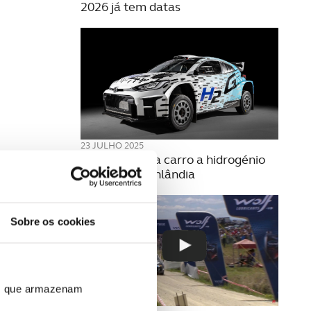
2026 já tem datas
23 JULHO 2025
Toyota estreia carro a hidrogénio
no Rally da Finlândia
Sobre os cookies
ros que armazenam