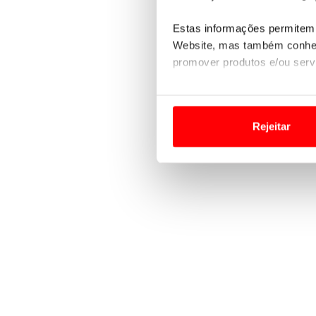
Estas informações permitem 
Website, mas também conhec
promover produtos e/ou serv
Em alguns casos, a utilizaç
tempo as suas preferências 
Rejeitar
Usamos cookies para melhorar
funcionalidades de redes so
Adicionalmente partilhamos i
e organizações na UE e em p
O ACP garantirá que as tran
consentimento e quando tal s
Realçamos que o bloqueio de 