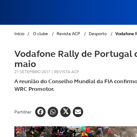
REVISTA ACP
PETS
SOBRE O ACP SEGUROS
CLÁSSICOS
Início
/
O clube
/
Revista ACP
/
Desporto
/
Vodafone R
GOLFE
Vodafone Rally de Portugal
AUTOCARAVANISMO
maio
21 SETEMBRO 2017
|
REVISTA ACP
A reunião do Conselho Mundial da FIA confirmou
WRC Promotor.
Partilhar