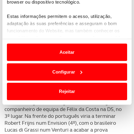
browser ou dispositivo tecnológico.
Estas informações permitem o acesso, utilização,
adaptação às suas preferências e asseguram o bom
funcionamento do Website, mas também conhecer os
seus hábitos de navegação para personalizar conteúdos
e anúncios de modo a promover produtos e/ou serviços.
Aceitar
Em alguns casos, a utilização destas tecnologias
dependem do seu consentimento, definindo nesses
Configurar
termos e a todo o tempo as suas preferências e limitando
o acesso a informações durante a navegação no
Para além de
Website.
Stoffel Vandoorne no lugar mais alto
,
Rejeitar
o pódio contou ainda com as presenças de Mitch
Evans em Jaguar, no 2º lugar e Jean-Éric Vergne,
Usamos cookies para melhorar a sua experiência digital,
companheiro de equipa de Félix da Costa na DS, no
personalizar conteúdos e anúncios, para lhe proporcionar
3º lugar. Na frente do português viria a terminar
funcionalidades de redes sociais, bem como para
Robert Frijns num Envision (4º), com o brasileiro
analisar dados de navegação no nosso website.
Lucas di Grassi num Venturi a acabar a prova