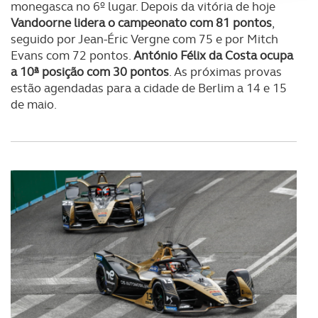
monegasca no 6º lugar. Depois da vitória de hoje
Adicionalmente partilhamos informação, relativa à sua
Vandoorne lidera o campeonato com 81 pontos
,
utilização do nosso site de publicidade e de análise, com
seguido por Jean-Éric Vergne com 75 e por Mitch
parceiros e organizações na UE e em países terceiros.
Evans com 72 pontos.
António Félix da Costa ocupa
a 10ª posição com 30 pontos
. As próximas provas
O ACP garantirá que as transferências internacionais de
estão agendadas para a cidade de Berlim a 14 e 15
dados pessoais serão realizadas apenas com o seu
de maio.
consentimento e quando tal se afigure estritamente
necessário no contexto dos serviços a prestar.
Realçamos que o bloqueio de certo tipo de Cookies e
tecnologias similares pode ter impacto na sua
experiência de navegação no Website e nos serviços
disponibilizados.
Consulte a política de cookies do site.