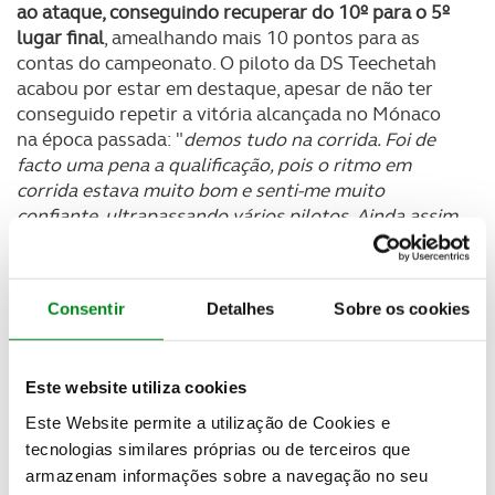
ao ataque, conseguindo recuperar do 10º para o 5º
lugar final
, amealhando mais 10 pontos para as
contas do campeonato. O piloto da DS Teechetah
acabou por estar em destaque, apesar de não ter
conseguido repetir a vitória alcançada no Mónaco
na época passada: "
demos tudo na corrida. Foi de
facto uma pena a qualificação, pois o ritmo em
corrida estava muito bom e senti-me muito
confiante, ultrapassando vários pilotos. Ainda assim
saio contente do Mónaco, além do 5º lugar, saio com
a certeza de que recuperámos a nossa
competitividade e estamos no caminho certo para o
Consentir
Detalhes
Sobre os cookies
resto da temporada. A época ainda é longa e sei que
vamos ter ainda boas razões para sorrir
!", referiu o
piloto português.
Este website utiliza cookies
Este Website permite a utilização de Cookies e
tecnologias similares próprias ou de terceiros que
armazenam informações sobre a navegação no seu