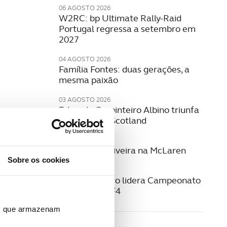
06 AGOSTO 2026
W2RC: bp Ultimate Rally-Raid
Portugal regressa a setembro em
2027
04 AGOSTO 2026
Família Fontes: duas gerações, a
mesma paixão
03 AGOSTO 2026
Eduardo Carpinteiro Albino triunfa
no Eco Rally Scotland
29 JUNHO 2026
Guilherme Oliveira na McLaren
Sobre os cookies
22 JUNHO 2026
Noah Monteiro lidera Campeonato
Espanhol de F4
ros que armazenam