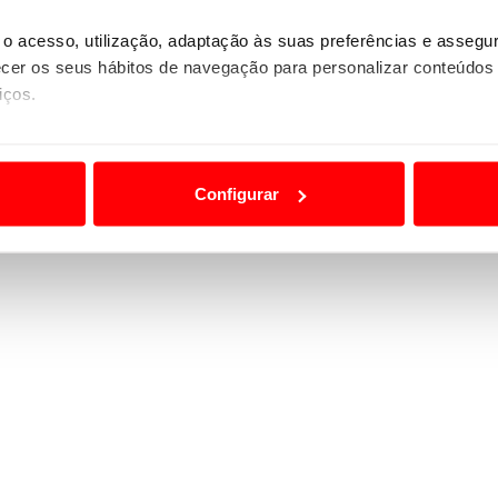
o acesso, utilização, adaptação às suas preferências e asseg
er os seus hábitos de navegação para personalizar conteúdos
iços.
ão destas tecnologias dependem do seu consentimento, definind
e limitando o acesso a informações durante a navegação no Web
Configurar
 a sua experiência digital, personalizar conteúdos e anúncios,
ciais, bem como para analisar dados de navegação no nosso web
nformação, relativa à sua utilização do nosso site de publicidad
aíses terceiros.
sferências internacionais de dados pessoais serão realizadas 
e afigure estritamente necessário no contexto dos serviços a pr
certo tipo de Cookies e tecnologias similares pode ter impacto
serviços disponibilizados.