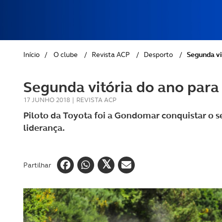
REVISTA ACP
PETS
SOBRE O ACP SEGUROS
CLÁSSICOS
Início
/
O clube
/
Revista ACP
/
Desporto
/
Segunda vi
GOLFE
Segunda vitória do ano par
AUTOCARAVANISMO
17 JUNHO 2018
|
REVISTA ACP
Piloto da Toyota foi a Gondomar conquistar o s
liderança.
Partilhar