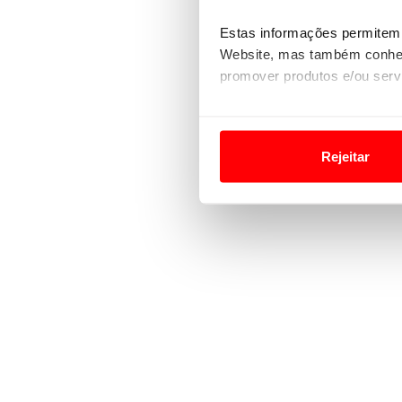
Estas informações permitem 
Website, mas também conhec
promover produtos e/ou serv
Em alguns casos, a utilizaç
tempo as suas preferências 
Rejeitar
Usamos cookies para melhorar
funcionalidades de redes so
Adicionalmente partilhamos i
e organizações na UE e em p
O ACP garantirá que as tran
consentimento e quando tal s
Realçamos que o bloqueio de 
navegação no Website e nos 