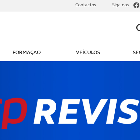
Contactos
Siga-nos
FORMAÇÃO
VEÍCULOS
SE
ência jurídica
Documentos aduaneiro
r a carta de
Autos de ocorrência de
ção
acidente
 e alterações na carta
Carta de embarcações
ndução
recreio
a internacional
Carta de Caçador
ção