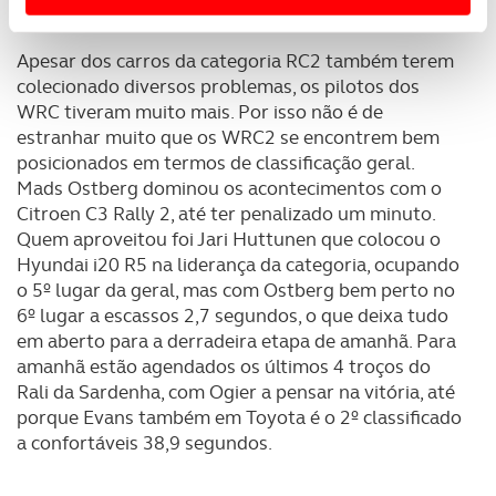
Usamos cookies para melhorar a sua experiência digital,
personalizar conteúdos e anúncios, para lhe proporcionar
Apesar dos carros da categoria RC2 também terem
funcionalidades de redes sociais, bem como para
colecionado diversos problemas, os pilotos dos
analisar dados de navegação no nosso website.
WRC tiveram muito mais. Por isso não é de
estranhar muito que os WRC2 se encontrem bem
Adicionalmente partilhamos informação, relativa à sua
posicionados em termos de classificação geral.
utilização do nosso site de publicidade e de análise, com
Mads Ostberg dominou os acontecimentos com o
parceiros e organizações na UE e em países terceiros.
Citroen C3 Rally 2, até ter penalizado um minuto.
Quem aproveitou foi Jari Huttunen que colocou o
O ACP garantirá que as transferências internacionais de
Hyundai i20 R5 na liderança da categoria, ocupando
o 5º lugar da geral, mas com Ostberg bem perto no
dados pessoais serão realizadas apenas com o seu
6º lugar a escassos 2,7 segundos, o que deixa tudo
consentimento e quando tal se afigure estritamente
em aberto para a derradeira etapa de amanhã. Para
necessário no contexto dos serviços a prestar.
amanhã estão agendados os últimos 4 troços do
Rali da Sardenha, com Ogier a pensar na vitória, até
Realçamos que o bloqueio de certo tipo de Cookies e
porque Evans também em Toyota é o 2º classificado
tecnologias similares pode ter impacto na sua
a confortáveis 38,9 segundos.
experiência de navegação no Website e nos serviços
disponibilizados.