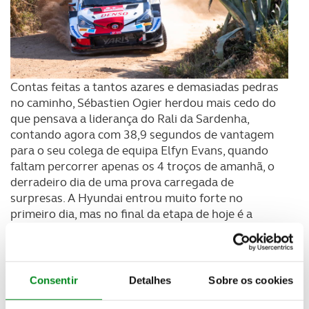
Contas feitas a tantos azares e demasiadas pedras
no caminho, Sébastien Ogier herdou mais cedo do
que pensava a liderança do Rali da Sardenha,
contando agora com 38,9 segundos de vantagem
para o seu colega de equipa Elfyn Evans, quando
faltam percorrer apenas os 4 troços de amanhã, o
derradeiro dia de uma prova carregada de
surpresas. A Hyundai entrou muito forte no
primeiro dia, mas no final da etapa de hoje é a
Toyota que “ri melhor”, ao ocupar os dois primeiros
lugares da classificação geral, com Ogier e Evans a
controlarem os acontecimentos, uma vez que o
Hyundai de Thierry Neuville é o 3º classificado já a
Consentir
Detalhes
Sobre os cookies
1m01,6 da liderança. Takamoto Katsuta leva o 3º
Toyota Yaris ao 4º lugar da geral, já a 3 minutos de