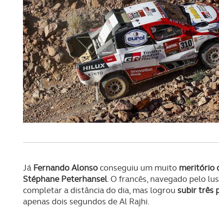
navegação no Website e nos 
Consulte a política de cookie
Já
Fernando Alonso
conseguiu um muito
meritório
Stéphane Peterhansel
. O francês, navegado pelo lu
completar a distância do dia, mas logrou
subir três 
apenas dois segundos de Al Rajhi.