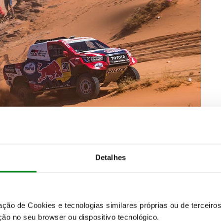
 liderança passados 51 quilómetros
, aqui já com
Detalhes
ntinuou então a aumentar o ritmo para
cruzar a meta
r
. Um resultado que permitiu a
ambos subirem uma
 Ralis a liderar com 4:55s de intervalo para Nasser.
á totalmente fora das contas da luta pela vitória, foi
zação de Cookies e tecnologias similares próprias ou de tercei
ncou ao ataque para controlar em 12º ao km 43. O
ão no seu browser ou dispositivo tecnológico.