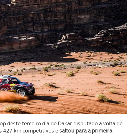
 deste terceiro dia de Dakar disputado à volta de
s 427 km competitivos e
saltou para a primeira