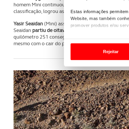
homem Mini continuou a rodar forte para entrar no 
classificação, logrou assinar o
terceiro melhor temp
Estas informações permitem 
Website, mas também conhec
Yasir Seaidan
(Mini) assinou um positivo
quarto lug
promover produtos e/ou serv
Seaidan
partiu de oitavo, mas depressa caiu para 20
quilómetro 251 conseguiu melhorar face à largada pa
Em alguns casos, a utilizaç
mesmo com o cair do pano.
tempo as suas preferências 
Rejeitar
Usamos cookies para melhorar
funcionalidades de redes so
Adicionalmente partilhamos i
e organizações na UE e em p
O ACP garantirá que as tran
consentimento e quando tal s
Realçamos que o bloqueio de 