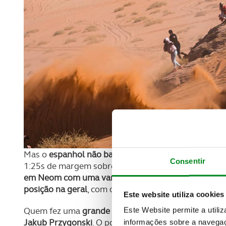
Mas o
espanhol não baixou os braços e recuperou a
Consentir
1:25s de margem sobre o rival da Toyota. Sainz co
em Neom com uma vantagem de 3:31s sobre Nasse
posição na geral
, com o antigo Campeão do Mundo de
Este website utiliza cookies
Quem fez uma
grande prova hoje
, apesar de estar j
Este Website permite a utili
Jakub Przygonski
. O polaco que ontem foi 21º arra
informações sobre a navegaç