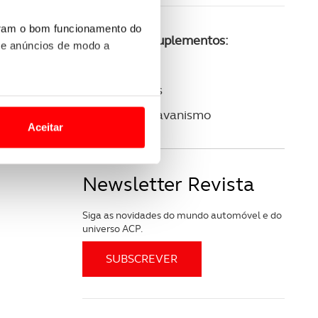
uram o bom funcionamento do
Consulte os suplementos:
 e anúncios de modo a
ACP Golfe
ACP Clássicos
o nesses termos e a todo o
ACP Autocaravanismo
site.
Aceitar
 para lhe proporcionar
site.
Newsletter Revista
e e de análise, com parceiros
Siga as novidades do mundo automóvel e do
universo ACP.
apenas com o seu
estar.
 na sua experiência de