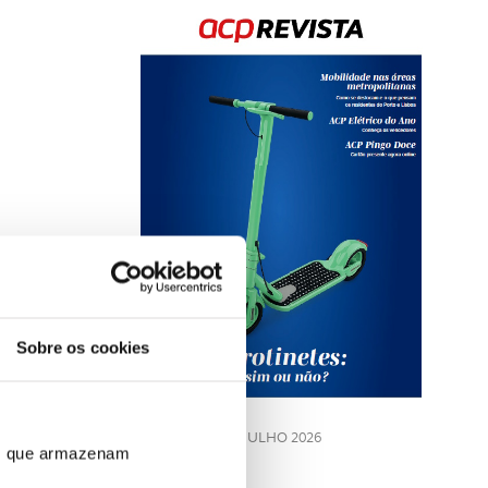
Rev
202
Sobre os cookies
LE
JULHO 2026
ros que armazenam