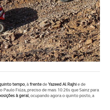
serviços disponibilizados.
s do site.
 quinto tempo
, à
frente
de
Yazeed Al Rajhi
e de
so Paulo Fiúza, preciso de mais 10:26s que Sainz para
posições à geral
, ocupando agora o quinto posto, a