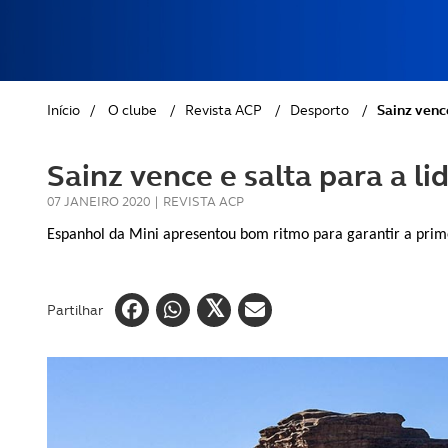
REVISTA ACP
PETS
SOBRE O ACP SEGUROS
CLÁSSICOS
Início
/
O clube
/
Revista ACP
/
Desporto
/
Sainz vence
GOLFE
Sainz vence e salta para a l
AUTOCARAVANISMO
07 JANEIRO 2020
|
REVISTA ACP
Espanhol da Mini apresentou bom ritmo para garantir a primei
Partilhar