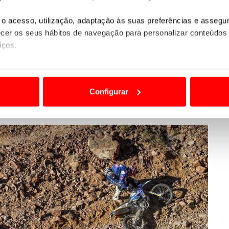
Top 6 pouco depois e, após altos e baixos na
o do dia
.
o acesso, utilização, adaptação às suas preferências e asseg
er os seus hábitos de navegação para personalizar conteúdos
ar
, mas a
tarefa não foi fácil para o piloto da casa
.
iços.
º
e a recuperação foi morosa. Só ao cabo do
ra a jornada e o quarto posto final só surgiu
ão destas tecnologias dependem do seu consentimento, definind
e limitando o acesso a informações durante a navegação no Web
Configurar
 a sua experiência digital, personalizar conteúdos e anúncios,
ciais, bem como para analisar dados de navegação no nosso web
nformação, relativa à sua utilização do nosso site de publicidad
aíses terceiros.
sferências internacionais de dados pessoais serão realizadas 
e afigure estritamente necessário no contexto dos serviços a pr
certo tipo de Cookies e tecnologias similares pode ter impacto