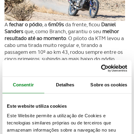
A
fechar o pódio
, a
6m09s
da frente, ficou
Daniel
Sanders
que, como Branch, garantiu o seu
melhor
resultado até ao momento
. O piloto da KTM levou a
cabo uma tirada muito regular e, tirando a
passagem em 10º ao km 43, rodou sempre entre os
cinco primeiros, subindo ao mais baixo do pódio
mesmo ao cair do pano depois de
Xavier de
Soultrait perder terreno
e terminar quinto com a
Husqvarna (+7m19s). Entre os dois terminou
Consentir
Detalhes
Sobre os cookies
Luciano Benavides, também da Husqvarna
(+6m22s).
Este website utiliza cookies
Este Website permite a utilização de Cookies e
tecnologias similares próprias ou de terceiros que
armazenam informações sobre a navegação no seu