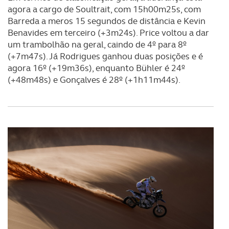
agora a cargo de Soultrait, com 15h00m25s, com
Barreda a meros 15 segundos de distância e Kevin
Benavides em terceiro (+3m24s). Price voltou a dar
um trambolhão na geral, caindo de 4º para 8º
(+7m47s). Já Rodrigues ganhou duas posições e é
agora 16º (+19m36s), enquanto Bühler é 24º
(+48m48s) e Gonçalves é 28º (+1h11m44s).