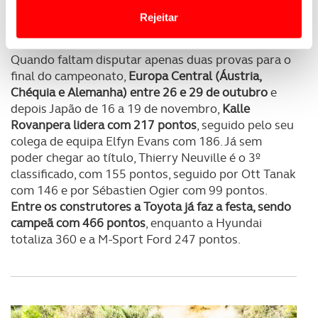
SUBSCREVER
Website.
Rejeitar
Usamos cookies para melhorar a sua experiência digital,
Quando faltam disputar apenas duas provas para o
personalizar conteúdos e anúncios, para lhe proporcionar
final do campeonato,
Europa Central (Áustria,
funcionalidades de redes sociais, bem como para
Chéquia e Alemanha) entre 26 e 29 de outubro
e
analisar dados de navegação no nosso website.
depois Japão de 16 a 19 de novembro,
Kalle
Rovanpera lidera com 217 pontos
, seguido pelo seu
Adicionalmente partilhamos informação, relativa à sua
colega de equipa Elfyn Evans com 186. Já sem
utilização do nosso site de publicidade e de análise, com
poder chegar ao título, Thierry Neuville é o 3º
parceiros e organizações na UE e em países terceiros.
classificado, com 155 pontos, seguido por Ott Tanak
com 146 e por Sébastien Ogier com 99 pontos.
O ACP garantirá que as transferências internacionais de
Entre os construtores a Toyota já faz a festa, sendo
dados pessoais serão realizadas apenas com o seu
campeã com 466 pontos
, enquanto a Hyundai
consentimento e quando tal se afigure estritamente
totaliza 360 e a M-Sport Ford 247 pontos.
necessário no contexto dos serviços a prestar.
Realçamos que o bloqueio de certo tipo de Cookies e
tecnologias similares pode ter impacto na sua
experiência de navegação no Website e nos serviços