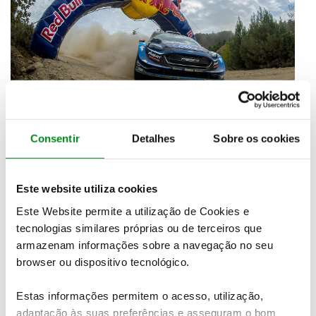
Consentir
Detalhes
Sobre os cookies
Os dois Citroen C3 WRC contam com tanta
vantagem que,
o 3º classificado Andreas Mikkelsen
Este website utiliza cookies
está já a 1m17,1 da liderança, sendo o melhor dos
Este Website permite a utilização de Cookies e
Hyundai em prova
. Muito perto do pódio está
tecnologias similares próprias ou de terceiros que
Teemu Suninen, com o Ford Fiesta WRC a ocupar o
armazenam informações sobre a navegação no seu
4º lugar, a 1m26,9 de Ogier e apenas a 9,8 segundos
browser ou dispositivo tecnológico.
de Mikkelsen. A fechar o lote dos cinco primeiros
está o Hyundai i20 WRC de Dani Sordo, mas já a
2m24,7 do comandante.
Estas informações permitem o acesso, utilização,
adaptação às suas preferências e asseguram o bom