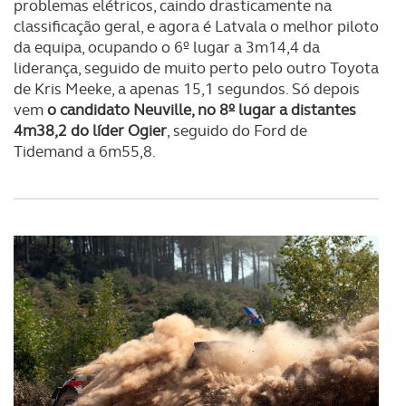
problemas elétricos, caindo drasticamente na
classificação geral, e agora é Latvala o melhor piloto
O ACP garantirá que as transferências internacionais de
da equipa, ocupando o 6º lugar a 3m14,4 da
dados pessoais serão realizadas apenas com o seu
liderança, seguido de muito perto pelo outro Toyota
consentimento e quando tal se afigure estritamente
de Kris Meeke, a apenas 15,1 segundos. Só depois
necessário no contexto dos serviços a prestar.
vem
o candidato Neuville, no 8º lugar a distantes
4m38,2 do líder Ogier
, seguido do Ford de
Realçamos que o bloqueio de certo tipo de Cookies e
Tidemand a 6m55,8.
tecnologias similares pode ter impacto na sua
experiência de navegação no Website e nos serviços
disponibilizados.
Consulte a política de cookies do site.