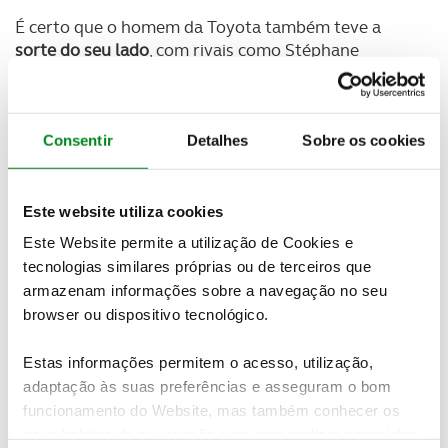
É certo que o homem da Toyota também teve a
sorte do seu lado
, com rivais como Stéphane
Peterhansel, Sébastien Loeb, Nani Roma e Carlos
Sainz a sofrerem problemas demasiado
penalizadores e a ficarem arredados da luta pelo
triunfo ainda cedo.
Consentir
Detalhes
Sobre os cookies
Contudo, neste último dia de prova o
triunfo na
especial
acabou por ficar mesmo a cargo do
Este website utiliza cookies
espanhol da Mini
. O vencedor do ano passado nunca
Este Website permite a utilização de Cookies e
se conseguiu encontrar neste Dakar, de tal forma
tecnologias similares próprias ou de terceiros que
que só ao cair do pano é que Sainz logrou um
armazenam informações sobre a navegação no seu
triunfo em especiais.
browser ou dispositivo tecnológico.
Atrás dele
, a meros 42 segundos, terminou
Loeb
. O
Estas informações permitem o acesso, utilização,
francês, que se despediu da Peugeot hoje e está já a
adaptação às suas preferências e asseguram o bom
preparar-se para o regresso ao WRC no Monte
Carlo com a Hyundai, voltou a rodar com ritmo
funcionamento do Website, mas também conhecer os
muito forte. Não fossem os problemas que teve, e o
seus hábitos de navegação para personalizar conteúdos