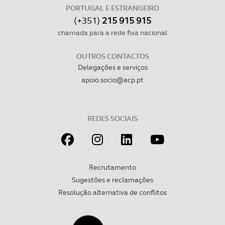
PORTUGAL E ESTRANGEIRO
consentimento e quando tal se afigure estritamente
(+351)
215 915 915
necessário no contexto dos serviços a prestar.
chamada para a rede fixa nacional
Realçamos que o bloqueio de certo tipo de Cookies e
OUTROS CONTACTOS
tecnologias similares pode ter impacto na sua
Delegações e serviços
experiência de navegação no Website e nos serviços
apoio.socio@acp.pt
disponibilizados.
Consulte a política de cookies do site.
REDES SOCIAIS
Recrutamento
Sugestões e reclamações
Resolução alternativa de conflitos