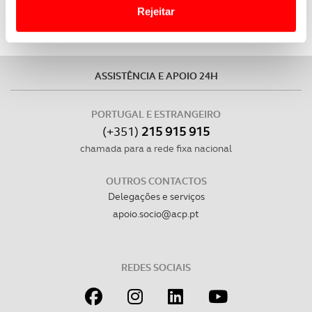
Website.
Rejeitar
Usamos cookies para melhorar a sua experiência digital,
personalizar conteúdos e anúncios, para lhe proporcionar
funcionalidades de redes sociais, bem como para
ASSISTÊNCIA E APOIO 24H
analisar dados de navegação no nosso website.
PORTUGAL E ESTRANGEIRO
Adicionalmente partilhamos informação, relativa à sua
(+351)
215 915 915
utilização do nosso site de publicidade e de análise, com
chamada para a rede fixa nacional
parceiros e organizações na UE e em países terceiros.
OUTROS CONTACTOS
O ACP garantirá que as transferências internacionais de
Delegações e serviços
dados pessoais serão realizadas apenas com o seu
apoio.socio@acp.pt
consentimento e quando tal se afigure estritamente
necessário no contexto dos serviços a prestar.
REDES SOCIAIS
Realçamos que o bloqueio de certo tipo de Cookies e
tecnologias similares pode ter impacto na sua
experiência de navegação no Website e nos serviços