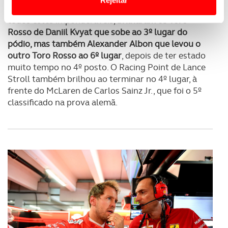
fim, hipotecando pontos para a marca alemã. Com
Usamos cookies para melhorar a sua experiência digital,
todos estes imponderáveis,
brilharam os Toro
personalizar conteúdos e anúncios, para lhe proporcionar
Rosso de Daniil Kvyat que sobe ao 3º lugar do
pódio, mas também Alexander Albon que levou o
funcionalidades de redes sociais, bem como para
outro Toro Rosso ao 6º lugar
, depois de ter estado
analisar dados de navegação no nosso website.
muito tempo no 4º posto. O Racing Point de Lance
Stroll também brilhou ao terminar no 4º lugar, à
Adicionalmente partilhamos informação, relativa à sua
frente do McLaren de Carlos Sainz Jr., que foi o 5º
utilização do nosso site de publicidade e de análise, com
classificado na prova alemã.
parceiros e organizações na UE e em países terceiros.
O ACP garantirá que as transferências internacionais de
dados pessoais serão realizadas apenas com o seu
consentimento e quando tal se afigure estritamente
necessário no contexto dos serviços a prestar.
Realçamos que o bloqueio de certo tipo de Cookies e
tecnologias similares pode ter impacto na sua
experiência de navegação no Website e nos serviços
disponibilizados.