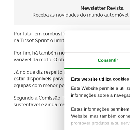
Newsletter Revista
Receba as novidades do mundo automóvel e
Por falar em combustível,
a capacidade do depósito
na Tissot Sprint o limite será de 11 litros por moto.
Por fim, há também
novidades no campo tecnológi
variável da moto. O objetivo passa por reforçar a i
Consentir
Já no que diz respeito aos
dados GPS obtidos nas dif
estar disponíveis para todos
. Ao permitir o acesso 
Este website utiliza cookies
equipas com menor performance possam evoluir ma
Este Website permite a utili
informações sobre a navegaç
Segundo a Comissão Técnica do Moto GP, estas mud
sustentável e ainda mais espetacular.
Estas informações permitem 
Website, mas também conhec
promover produtos e/ou serv