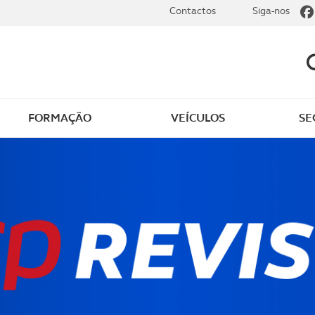
Contactos
Siga-nos
FORMAÇÃO
VEÍCULOS
SE
aúde Prime
Seguro de saúde ACP -
Multicare
e não Conta
Seguro de saúde ACP -
Victoria
 de doenças graves