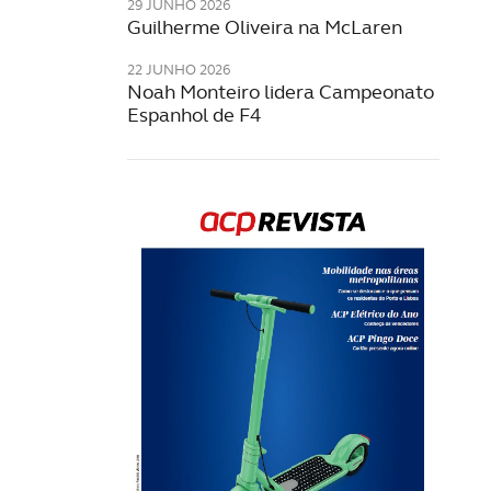
29 JUNHO 2026
Guilherme Oliveira na McLaren
22 JUNHO 2026
Noah Monteiro lidera Campeonato
Espanhol de F4
Rev
202