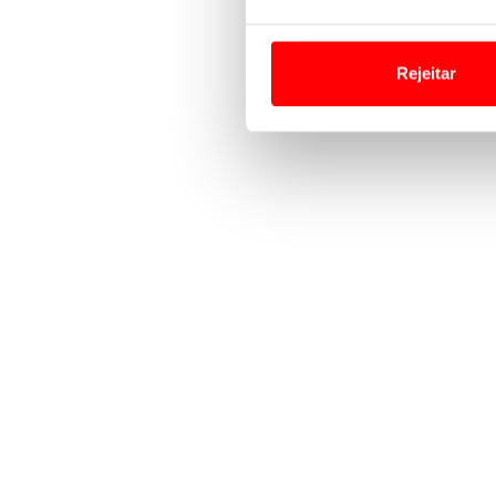
Em alguns casos, a utilizaç
tempo as suas preferências 
Rejeitar
Usamos cookies para melhorar
funcionalidades de redes so
Adicionalmente partilhamos i
e organizações na UE e em p
O ACP garantirá que as tran
consentimento e quando tal s
Realçamos que o bloqueio de 
navegação no Website e nos 
Consulte a política de cookie