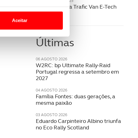
20 NOVEMBRO 2025
Renault revela Trafic Van E-Tech
o nesses termos e a todo o
elétrico
site.
Aceitar
 para lhe proporcionar
site.
Últimas
e e de análise, com parceiros
06 AGOSTO 2026
W2RC: bp Ultimate Rally-Raid
Portugal regressa a setembro em
apenas com o seu
2027
estar.
04 AGOSTO 2026
Família Fontes: duas gerações, a
 na sua experiência de
mesma paixão
03 AGOSTO 2026
Eduardo Carpinteiro Albino triunfa
no Eco Rally Scotland