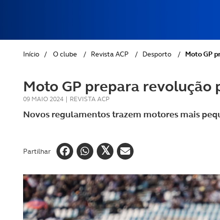
REVISTA ACP
PETS
SOBRE O ACP SEGUROS
CLÁSSICOS
Início
/
O clube
/
Revista ACP
/
Desporto
/
Moto GP pr
GOLFE
Moto GP prepara revolução 
AUTOCARAVANISMO
09 MAIO 2024
|
REVISTA ACP
Novos regulamentos trazem motores mais peque
Partilhar