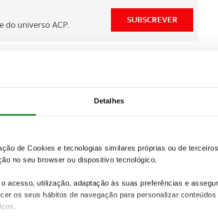
SUBSCREVER
 do universo ACP.
 de combustível será reduzida
de 22 para 20 litros e
co
. Para começar, os sistemas de holeshot e de altura
mportância das capacidades dos pilotos.
Detalhes
erentes sessões pelas equipas, estes passarão a
a mais dados a Comissão Técnica espera que as
is depressa.
zação de Cookies e tecnologias similares próprias ou de tercei
ão no seu browser ou dispositivo tecnológico.
anças tornar a modalidade mais segura, mais
o acesso, utilização, adaptação às suas preferências e asseg
er os seus hábitos de navegação para personalizar conteúdos
iços.