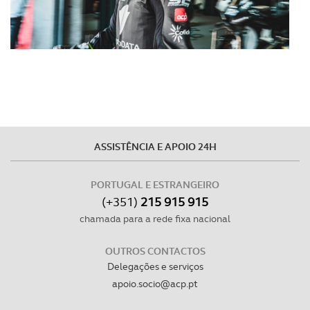
utilização do nosso site de publicidade e de análise, com
parceiros e organizações na UE e em países terceiros.
O ACP garantirá que as transferências internacionais de
dados pessoais serão realizadas apenas com o seu
consentimento e quando tal se afigure estritamente
necessário no contexto dos serviços a prestar.
ASSISTÊNCIA E APOIO 24H
Realçamos que o bloqueio de certo tipo de Cookies e
tecnologias similares pode ter impacto na sua
experiência de navegação no Website e nos serviços
PORTUGAL E ESTRANGEIRO
disponibilizados.
(+351)
215 915 915
chamada para a rede fixa nacional
Consulte a política de cookies do site.
OUTROS CONTACTOS
Delegações e serviços
apoio.socio@acp.pt