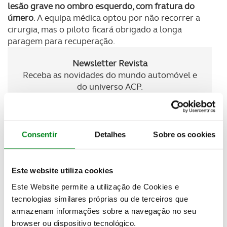
lesão grave no ombro esquerdo, com fratura do
úmero
. A equipa médica optou por não recorrer a
cirurgia, mas o piloto ficará obrigado a longa
paragem para recuperação.
Newsletter Revista
Receba as novidades do mundo automóvel e
do universo ACP.
SUBSCREVER
Consentir
Detalhes
Sobre os cookies
Esta é a 2ª prova em que Miguel Oliveira não
participa nesta temporada
, uma vez que também
Este website utiliza cookies
falhou o GP da Argentina, devido a recuperação de
Este Website permite a utilização de Cookies e
lesão sofrida em Portimão, quando foi abalroado
por Marc Marquez.
Duas contrariedades graves,
tecnologias similares próprias ou de terceiros que
sem que o piloto luso tivesse tido qualquer culpa
,
armazenam informações sobre a navegação no seu
marcam um início de temporada repleto de azares,
browser ou dispositivo tecnológico.