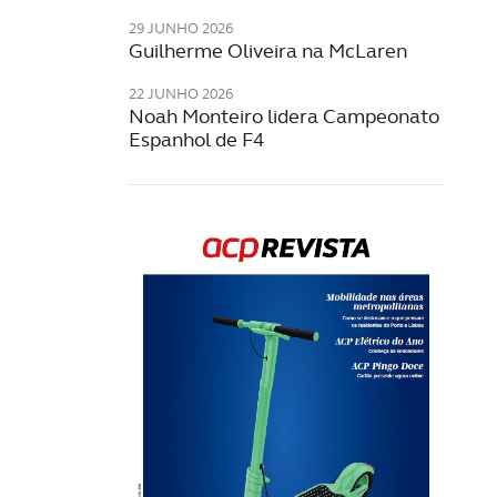
29 JUNHO 2026
Guilherme Oliveira na McLaren
22 JUNHO 2026
Noah Monteiro lidera Campeonato
Espanhol de F4
Rev
202