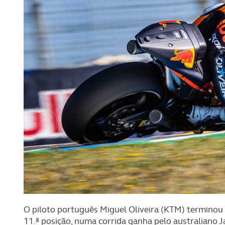
O piloto português Miguel Oliveira (KTM) termino
11.ª posição, numa corrida ganha pelo australiano Ja