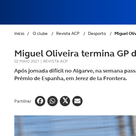
REVISTA ACP
PETS
SOBRE O ACP SEGUROS
CLÁSSICOS
Início
/
O clube
/
Revista ACP
/
Desporto
/
Miguel Oli
GOLFE
Miguel Oliveira termina GP 
AUTOCARAVANISMO
02 MAIO 2021
|
REVISTA ACP
Após jornada difícil no Algarve, na semana pas
Prémio de Espanha, em Jerez de la Frontera.
Partilhar