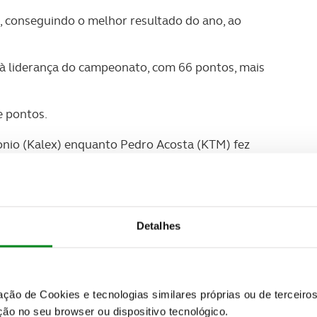
s, conseguindo o melhor resultado do ano, ao
à liderança do campeonato, com 66 pontos, mais
e pontos.
tonio (Kalex) enquanto Pedro Acosta (KTM) fez
 primeira vez, um piloto estreante foi ao pódio nas
Detalhes
zação de Cookies e tecnologias similares próprias ou de tercei
ão no seu browser ou dispositivo tecnológico.