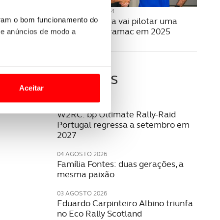
05 SETEMBRO 2024
Miguel Oliveira vai pilotar uma
uram o bom funcionamento do
Yamaha da Pramac em 2025
 e anúncios de modo a
o nesses termos e a todo o
Últimas
site.
Aceitar
 para lhe proporcionar
06 AGOSTO 2026
W2RC: bp Ultimate Rally-Raid
site.
Portugal regressa a setembro em
2027
e e de análise, com parceiros
04 AGOSTO 2026
Família Fontes: duas gerações, a
mesma paixão
apenas com o seu
estar.
03 AGOSTO 2026
Eduardo Carpinteiro Albino triunfa
 na sua experiência de
no Eco Rally Scotland