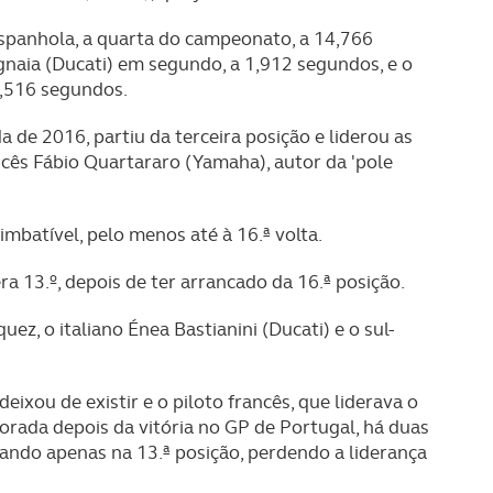
espanhola, a quarta do campeonato, a 14,766
naia (Ducati) em segundo, a 1,912 segundos, e o
2,516 segundos.
da de 2016, partiu da terceira posição e liderou as
ancês Fábio Quartararo (Yamaha), autor da 'pole
mbatível, pelo menos até à 16.ª volta.
ra 13.º, depois de ter arrancado da 16.ª posição.
ez, o italiano Énea Bastianini (Ducati) e o sul-
deixou de existir e o piloto francês, que liderava o
rada depois da vitória no GP de Portugal, há duas
bando apenas na 13.ª posição, perdendo a liderança