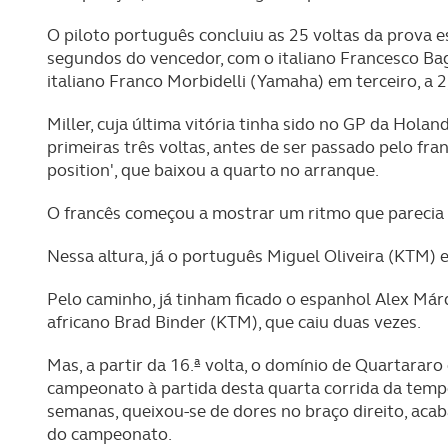
O piloto português concluiu as 25 voltas da prova 
segundos do vencedor, com o italiano Francesco Bag
italiano Franco Morbidelli (Yamaha) em terceiro, a 
Miller, cuja última vitória tinha sido no GP da Holan
primeiras três voltas, antes de ser passado pelo fr
position', que baixou a quarto no arranque.
O francês começou a mostrar um ritmo que parecia i
Nessa altura, já o português Miguel Oliveira (KTM) e
Pelo caminho, já tinham ficado o espanhol Alex Márqu
africano Brad Binder (KTM), que caiu duas vezes.
Mas, a partir da 16.ª volta, o domínio de Quartararo 
campeonato à partida desta quarta corrida da tempo
semanas, queixou-se de dores no braço direito, aca
do campeonato.