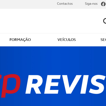
Contactos
Siga-nos
FORMAÇÃO
VEÍCULOS
SE
dade
Clássicos
mentos
Notícias do clube
s
Golfe
sts
Revista ACP Edição
impressa
rto