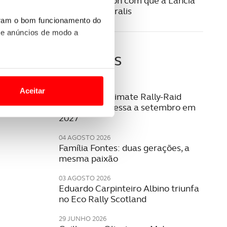
Este é o Ypsilon com que a Lancia
vai voltar aos ralis
uram o bom funcionamento do
 e anúncios de modo a
Últimas
o nesses termos e a todo o
site.
06 AGOSTO 2026
Aceitar
W2RC: bp Ultimate Rally-Raid
 para lhe proporcionar
Portugal regressa a setembro em
2027
site.
04 AGOSTO 2026
e e de análise, com parceiros
Família Fontes: duas gerações, a
mesma paixão
03 AGOSTO 2026
apenas com o seu
Eduardo Carpinteiro Albino triunfa
estar.
no Eco Rally Scotland
 na sua experiência de
29 JUNHO 2026