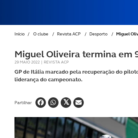
REVISTA ACP
PETS
SOBRE O ACP SEGUROS
CLÁSSICOS
Início
/
O clube
/
Revista ACP
/
Desporto
/
Miguel Oli
GOLFE
Miguel Oliveira termina em 
AUTOCARAVANISMO
29 MAIO 2022
|
REVISTA ACP
GP de Itália marcado pela recuperação do pilo
liderança do campeonato.
Partilhar