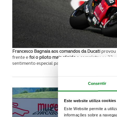
Francesco Bagnaia aos comandos da Ducati
provou 
frente e
foi o piloto mais rápido
a completar as 23 vo
sentimento especial para
este italiano que “jogava”
Consentir
Este website utiliza cookies
Este Website permite a utili
informações sobre a navegaç