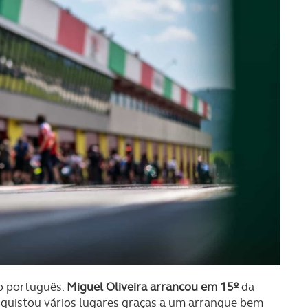
to português.
Miguel Oliveira arrancou em 15º
da
quistou vários lugares graças a um arranque bem