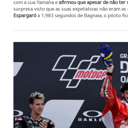
navegação no Website e nos 
com a sua Yamaha e
afirmou que apesar de não ter v
surpresa visto que as suas expetativas não eram as
Consulte a política de cookie
Espargaró
a 1,983 segundos de Bagnaia, o piloto fic