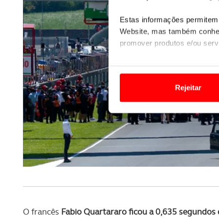
Estas informações permitem 
Website, mas também conhec
promover produtos e/ou serv
Em alguns casos, a utilizaç
tempo as suas preferências 
Rejeitar
Usamos cookies para melhorar
funcionalidades de redes so
Adicionalmente partilhamos i
e organizações na UE e em p
O ACP garantirá que as tran
consentimento e quando tal s
Realçamos que o bloqueio de 
O francês
Fabio Quartararo ficou a 0,635 segundos d