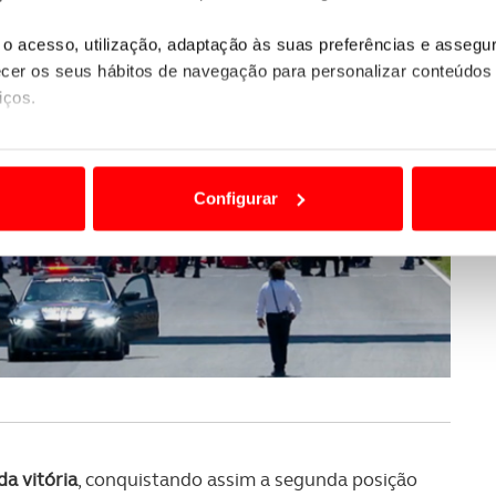
o acesso, utilização, adaptação às suas preferências e asseg
er os seus hábitos de navegação para personalizar conteúdos
iços.
ão destas tecnologias dependem do seu consentimento, definind
e limitando o acesso a informações durante a navegação no Web
Configurar
 a sua experiência digital, personalizar conteúdos e anúncios,
ciais, bem como para analisar dados de navegação no nosso web
nformação, relativa à sua utilização do nosso site de publicidad
aíses terceiros.
sferências internacionais de dados pessoais serão realizadas 
e afigure estritamente necessário no contexto dos serviços a pr
certo tipo de Cookies e tecnologias similares pode ter impacto
a vitória
, conquistando assim a segunda posição