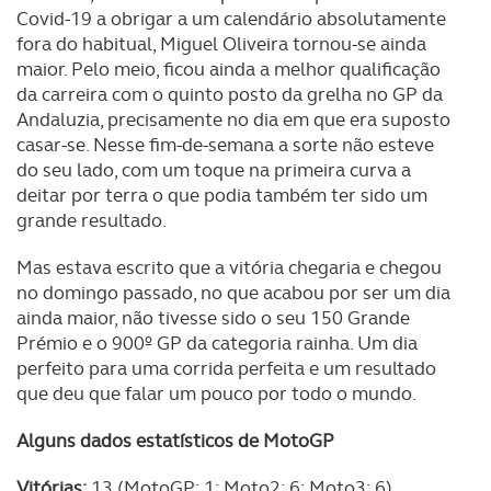
Covid-19 a obrigar a um calendário absolutamente
Realçamos que o bloqueio de certo tipo de Cookies e
fora do habitual, Miguel Oliveira tornou-se ainda
tecnologias similares pode ter impacto na sua
maior. Pelo meio, ficou ainda a melhor qualificação
experiência de navegação no Website e nos serviços
da carreira com o quinto posto da grelha no GP da
disponibilizados.
Andaluzia, precisamente no dia em que era suposto
casar-se. Nesse fim-de-semana a sorte não esteve
Consulte a política de cookies do site.
do seu lado, com um toque na primeira curva a
deitar por terra o que podia também ter sido um
grande resultado.
Mas estava escrito que a vitória chegaria e chegou
no domingo passado, no que acabou por ser um dia
ainda maior, não tivesse sido o seu 150 Grande
Prémio e o 900º GP da categoria rainha. Um dia
perfeito para uma corrida perfeita e um resultado
que deu que falar um pouco por todo o mundo.
Alguns dados estatísticos de MotoGP
Vitórias:
13 (MotoGP: 1; Moto2: 6; Moto3: 6)