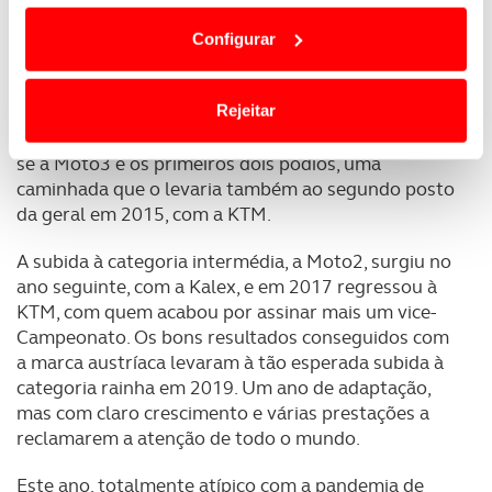
nunca se conheceu de outra forma e foi esta mesma
dependem do seu consentimento, definindo nesses
receita que o levou ao MotoGP. Pelo caminho
Configurar
termos e a todo o tempo as suas preferências e limitando
ficaram o segundo lugar absoluto no muito
o acesso a informações durante a navegação no
prestigiado Campeonato de Espanha de Velocidade,
Website.
Rejeitar
e também no Europeu, em 2010, mesmo antes da
estreia no ainda Mundial de 125cc na altura. Seguiu-
Usamos cookies para melhorar a sua experiência digital,
se a Moto3 e os primeiros dois pódios, uma
personalizar conteúdos e anúncios, para lhe proporcionar
caminhada que o levaria também ao segundo posto
funcionalidades de redes sociais, bem como para
da geral em 2015, com a KTM.
analisar dados de navegação no nosso website.
A subida à categoria intermédia, a Moto2, surgiu no
Adicionalmente partilhamos informação, relativa à sua
ano seguinte, com a Kalex, e em 2017 regressou à
utilização do nosso site de publicidade e de análise, com
KTM, com quem acabou por assinar mais um vice-
Campeonato. Os bons resultados conseguidos com
parceiros e organizações na UE e em países terceiros.
a marca austríaca levaram à tão esperada subida à
categoria rainha em 2019. Um ano de adaptação,
O ACP garantirá que as transferências internacionais de
mas com claro crescimento e várias prestações a
dados pessoais serão realizadas apenas com o seu
reclamarem a atenção de todo o mundo.
consentimento e quando tal se afigure estritamente
necessário no contexto dos serviços a prestar.
Este ano, totalmente atípico com a pandemia de