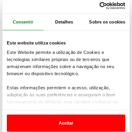
Consentir
Detalhes
Sobre os cookies
Este website utiliza cookies
Este Website permite a utilização de Cookies e
tecnologias similares próprias ou de terceiros que
armazenam informações sobre a navegação no seu
browser ou dispositivo tecnológico.
Estas informações permitem o acesso, utilização,
adaptação às suas preferências e asseguram o bom
funcionamento do Website, mas também conhecer os
seus hábitos de navegação para personalizar conteúdos
Humilde, trabalhador, perseverante, tranquilo,
e anúncios de modo a promover produtos e/ou serviços.
atencioso, divertido e com muita presença de
Aceitar
espírito. Miguel Oliveira, piloto ACP há 14 anos,
Em alguns casos, a utilização destas tecnologias