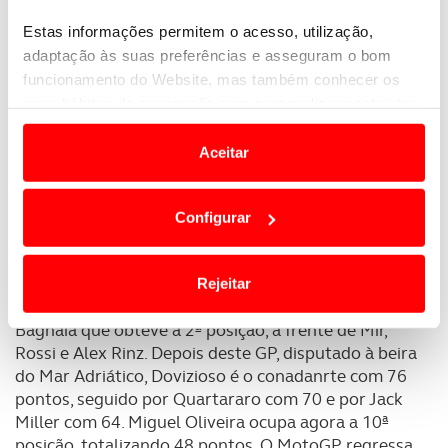
Estas informações permitem o acesso, utilização,
adaptação às suas preferências e asseguram o bom
funcionamento do Website, mas também conhecer os
seus hábitos de navegação para personalizar conteúdos
e anúncios de modo a promover produtos e/ou serviços.
Aceitar
Em alguns casos, a utilização destas tecnologias
dependem do seu consentimento, definindo nesses
Configurar
termos e a todo o tempo as suas preferências e limitando
o acesso a informações durante a navegação no
Website.
Rejeitar
E se Morbidelli nunca deu hipóteses, foi a Ducati de
Usamos cookies para melhorar a sua experiência digital,
Bagnaia que obteve a 2ª posição, à frente de Mir,
personalizar conteúdos e anúncios, para lhe proporcionar
Rossi e Alex Rinz. Depois deste GP, disputado à beira
funcionalidades de redes sociais, bem como para
do Mar Adriático, Dovizioso é o conadanrte com 76
analisar dados de navegação no nosso website.
pontos, seguido por Quartararo com 70 e por Jack
Miller com 64. Miguel Oliveira ocupa agora a 10ª
Adicionalmente partilhamos informação, relativa à sua
posição, totalizando 48 pontos. O MotoGP regressa