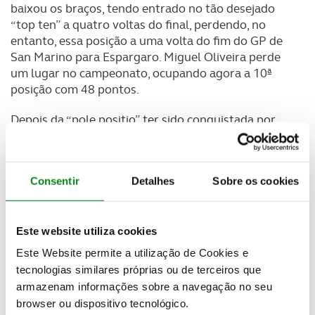
baixou os braços, tendo entrado no tão desejado
“top ten” a quatro voltas do final, perdendo, no
entanto, essa posição a uma volta do fim do GP de
San Marino para Espargaro. Miguel Oliveira perde
um lugar no campeonato, ocupando agora a 10ª
posição com 48 pontos.
Depois da “pole positio” ter sido conquistada por
Meverick Viñales, Foi Franco Morbidelli que tomou
conta da corrida do MotoGP disputado em Misano,
na República de San Marino. O piloto da Yamaha
Consentir
Detalhes
Sobre os cookies
começou a deixar a concorrência longe, mostrando
cedo que queria alcançar a primeira vitória da sua
carreira. Um pouco mais atrás, Bagnaia, Rossi e Mir
Este website utiliza cookies
lutavam por lugares no pódio, com o lendário
Valentino Rossi a fazer tudo para chegar ao 200º
Este Website permite a utilização de Cookies e
pódio da sua carreira. Já perto do fim, Rossi acabou
tecnologias similares próprias ou de terceiros que
por entregar a 3ª posição à Suzuki de Joan Mir,
armazenam informações sobre a navegação no seu
sendo obrigado a esperar por tão desejado feito.
browser ou dispositivo tecnológico.