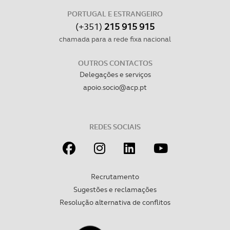
consentimento e quando tal se afigure estritamente
PORTUGAL E ESTRANGEIRO
necessário no contexto dos serviços a prestar.
(+351)
215 915 915
chamada para a rede fixa nacional
Realçamos que o bloqueio de certo tipo de Cookies e
tecnologias similares pode ter impacto na sua
OUTROS CONTACTOS
experiência de navegação no Website e nos serviços
Delegações e serviços
disponibilizados.
apoio.socio@acp.pt
Consulte a política de cookies do site.
REDES SOCIAIS
Recrutamento
Sugestões e reclamações
Resolução alternativa de conflitos