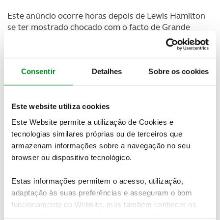
Este anúncio ocorre horas depois de Lewis Hamilton
se ter mostrado chocado com o facto de Grande
Prémio da Austrália, prova de abertura do
Campeonato do Mundo de Fórmula 1 de 2020, não
ser cancelado, ou adiado, pois então já se
registavam três elementos de diferentes equipas de
Consentir
Detalhes
Sobre os cookies
F1 de quarentena.
“A McLaren confirmou esta tarde em Melbourne
Este website utiliza cookies
que vai retirar-se do Grande Prémio da Austrália de
Este Website permite a utilização de Cookies e
Fórmula 1,” lia-se no comunicado da formação. "O
tecnologias similares próprias ou de terceiros que
elemento da equipa foi testado e isolou-se assim
armazenam informações sobre a navegação no seu
que começou a mostrar sintomas
e vai agora ser
browser ou dispositivo tecnológico.
acompanhado pelas autoridades médicas locais,”
continuava a declaração. “A equipa preparou-se para
Estas informações permitem o acesso, utilização,
esta eventualidade e está a dar apoio continuado ao
adaptação às suas preferências e asseguram o bom
seu funcionário que vai agora iniciar um período de
funcionamento do Website, mas também conhecer os
quarentena. A equipa está a cooperar com as
seus hábitos de navegação para personalizar conteúdos
autoridades locais relevantes para assistir na