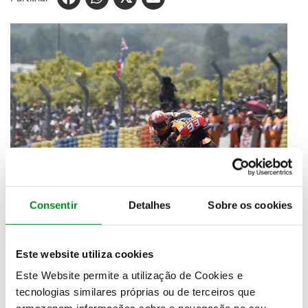
Consentir
Detalhes
Sobre os cookies
A forte concorrência não aguentou a postura que
Marc Marquez
levou para o circuito francês. Com
uma corrida sempre em crescendo, o espanhol
Este website utiliza cookies
passou para o comando da corrida na 10ª volta,
Este Website permite a utilização de Cookies e
retirando o protagonismo a Jorge Lorenzo, que viria
tecnologias similares próprias ou de terceiros que
a terminar a prova na 6ª posição. Danilo Petrucci em