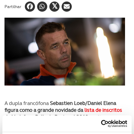
Partilhar
A dupla francófona
Sebastien Loeb/Daniel Elena
figura como a grande novidade da
lista de inscritos
do Vodafone Rally de Portugal 2019
, a sétima prova
do Campeonato do Mundo, divulgada esta terça-
feira pelo ACP Motorsport. O piloto mais vitorioso