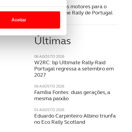
07 MAIO 2024
Já aquecem os motores para o
o nesses termos e a todo o
WRC Vodafone Rally de Portugal
site.
Aceitar
 para lhe proporcionar
site.
Últimas
e e de análise, com parceiros
06 AGOSTO 2026
W2RC: bp Ultimate Rally-Raid
Portugal regressa a setembro em
apenas com o seu
2027
estar.
04 AGOSTO 2026
Família Fontes: duas gerações, a
 na sua experiência de
mesma paixão
03 AGOSTO 2026
Eduardo Carpinteiro Albino triunfa
no Eco Rally Scotland