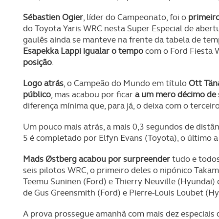
Sébastien Ogier
, líder do Campeonato, foi o
primeiro
do Toyota Yaris WRC nesta Super Especial de abertu
gaulês ainda se manteve na frente da tabela de t
Esapekka Lappi igualar o tempo
com o Ford Fiesta 
posição
.
Logo atrás
, o Campeão do Mundo em título
Ott Tän
público
, mas acabou por ficar
a um mero décimo de 
diferença mínima que, para já, o deixa com o terceir
Um pouco mais atrás, a mais 0,3 segundos de distân
5 é completado por Elfyn Evans (Toyota), o último 
Mads Østberg acabou por surpreender
tudo e todos
seis pilotos WRC, o primeiro deles o nipónico Taka
Teemu Suninen (Ford) e Thierry Neuville (Hyundai) 
de Gus Greensmith (Ford) e Pierre-Louis Loubet (Hyu
A prova prossegue amanhã com mais dez especiais d