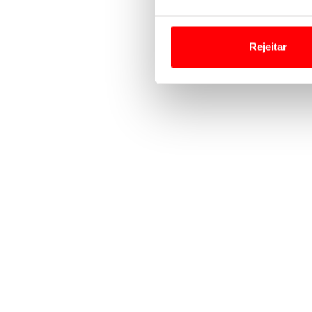
Em alguns casos, a utilizaç
tempo as suas preferências 
Rejeitar
Usamos cookies para melhorar
funcionalidades de redes so
Adicionalmente partilhamos i
e organizações na UE e em p
O ACP garantirá que as tran
consentimento e quando tal s
Realçamos que o bloqueio de 
navegação no Website e nos 
Consulte a política de cookie