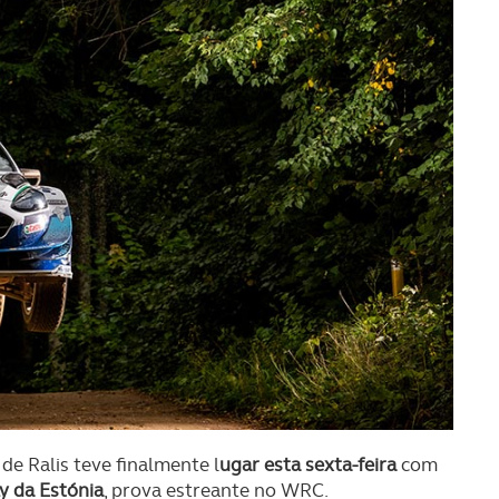
de Ralis teve finalmente l
ugar esta sexta-feira
com
ly da Estónia
, prova estreante no WRC.