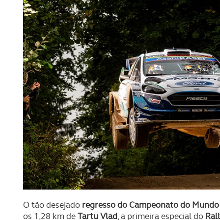
O tão desejado
regresso do Campeonato do Mundo
os 1,28 km de
Tartu Vlad
, a primeira especial do
Ral