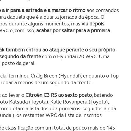
 a ir para a estrada e a marcar o ritmo
aos comandos
ra daquela que é a quarta jornada da época. O
empos durante alguns momentos, mas
viu depois
WRC e, com isso,
acabar por saltar para a primeira
ak também entrou ao ataque perante o seu próprio
segundo da frente
com o Hyundai i20 WRC. Uma
o posto da geral.
cia, terminou Craig Breen (Hyundai), enquanto o Top
a rodar a menos de um segundo da frente.
 ao levar o
Citroën C3 R5 ao sexto posto
, batendo
moto Katsuda (Toyota). Kalle Rovanperä (Toyota),
completam a lista dos dez primeiros, seguidos ainda
ndai), os restantes WRC da lista de inscritos.
e classificação com um total de pouco mais de 145