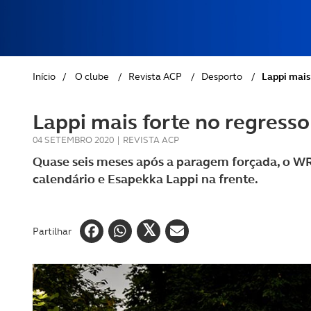
REVISTA ACP
PETS
SOBRE O ACP SEGUROS
CLÁSSICOS
Início
/
O clube
/
Revista ACP
/
Desporto
/
Lappi mais
GOLFE
Lappi mais forte no regres
AUTOCARAVANISMO
04 SETEMBRO 2020
|
REVISTA ACP
Quase seis meses após a paragem forçada, o WR
calendário e Esapekka Lappi na frente.
Partilhar