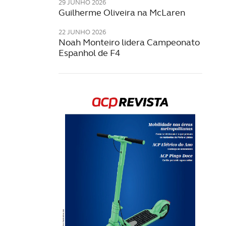
29 JUNHO 2026
Guilherme Oliveira na McLaren
22 JUNHO 2026
Noah Monteiro lidera Campeonato
Espanhol de F4
Rev
202