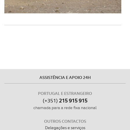
Realçamos que o bloqueio de certo tipo de Cookies e
tecnologias similares pode ter impacto na sua
experiência de navegação no Website e nos serviços
disponibilizados.
Consulte a política de cookies do site.
ASSISTÊNCIA E APOIO 24H
PORTUGAL E ESTRANGEIRO
(+351)
215 915 915
chamada para a rede fixa nacional
OUTROS CONTACTOS
Delegações e serviços