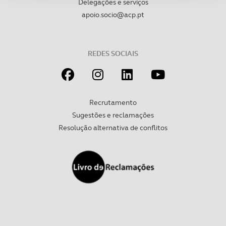
Delegações e serviços
apoio.socio@acp.pt
Adicionalmente partilhamos informação, relativa à sua
utilização do nosso site de publicidade e de análise, com
parceiros e organizações na UE e em países terceiros.
REDES SOCIAIS
O ACP garantirá que as transferências internacionais de
dados pessoais serão realizadas apenas com o seu
consentimento e quando tal se afigure estritamente
necessário no contexto dos serviços a prestar.
Recrutamento
Sugestões e reclamações
Realçamos que o bloqueio de certo tipo de Cookies e
Resolução alternativa de conflitos
tecnologias similares pode ter impacto na sua
experiência de navegação no Website e nos serviços
disponibilizados.
Consulte a política de cookies do site.