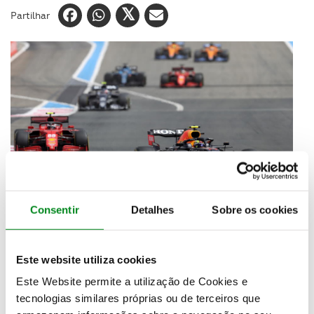
Partilhar
Consentir
Detalhes
Sobre os cookies
Inicialmente agendado para 10 de outubro, a etapa
japonesa do Campeonato do Mundo de Fórmula 1
Este website utiliza cookies
de 2021 foi cancelada
. As autoridades japonesas e o
Este Website permite a utilização de Cookies e
Promotor concordaram que, devido às
tecnologias similares próprias ou de terceiros que
complexidades contínuas da pandemia Covid-19,