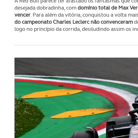
A Red Bull parece ter afastado os fantasmas que c
desejada dobradinha, com
domínio total de Max Ver
vencer
. Para além da vitória, conquistou a volta mai
do campeonato Charles Leclerc não convenceram
de
logo no princípio da corrida, desiludindo assim os 