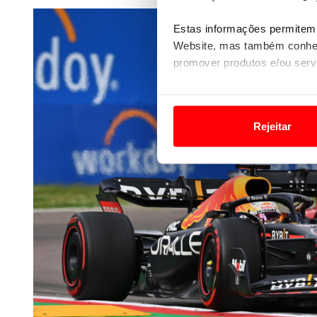
Estas informações permitem 
Website, mas também conhec
promover produtos e/ou serv
Em alguns casos, a utilizaç
tempo as suas preferências 
Rejeitar
Usamos cookies para melhorar
funcionalidades de redes so
Adicionalmente partilhamos i
e organizações na UE e em p
O ACP garantirá que as tran
consentimento e quando tal s
Realçamos que o bloqueio de 
navegação no Website e nos 