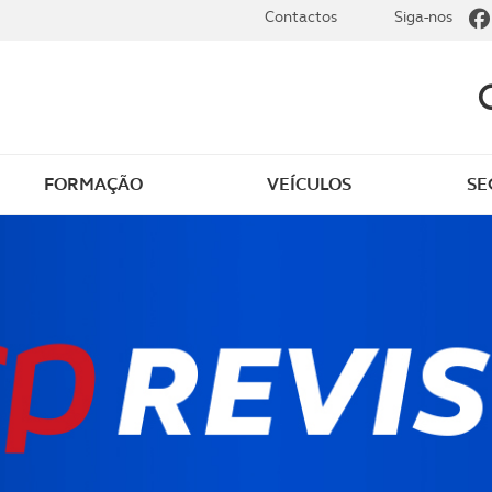
Contactos
Siga-nos
FORMAÇÃO
VEÍCULOS
SE
dade
Clássicos
mentos
Notícias do clube
s
Golfe
sts
Revista ACP Edição
impressa
rto