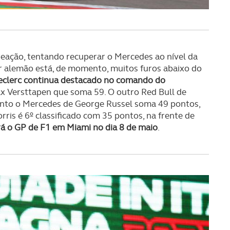
s do site.
reação, tentando recuperar o Mercedes ao nível da
r alemão está, de momento, muitos furos abaixo do
eclerc continua destacado no comando do
ax Versttapen que soma 59. O outro Red Bull de
anto o Mercedes de George Russel soma 49 pontos,
rris é 6º classificado com 35 pontos, na frente de
á o GP de F1 em Miami no dia 8 de maio
.