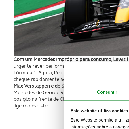
Com um Mercedes impróprio para consumo, Lewis Ha
urgente rever performances para os monolugares
Fórmula 1. Agora, Red Bull e Ferrari são os constru
chegue rapidamente ao nível dos seus principais ad
Max Verstappen e de Sérgio Perez, foi o McLaren de
Mercedes de George Russel. O melhor motor Ferrari 
Consentir
posição na frente de Charles Leclerc, que acabou p
ligeiro despiste.
Este website utiliza cookies
Este Website permite a utili
informações sobre a navegaç