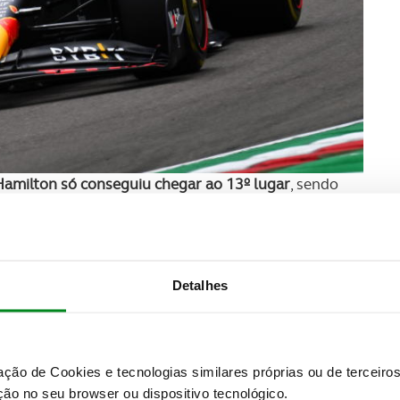
milton só conseguiu chegar ao 13º lugar
, sendo
 que já dominaram o campeonato do mundo de
tores em foco, esperando-se que a marca da estrela
versários.
Quem subiu ao pódio, atrás dos Red Bull de
 Lando Norris
, classificando-se na frente do
foi mesmo o de Valtteri Bottas, que alcançou a 5ª
Detalhes
or não conseguir colecionar mais pontos, devido a um
zação de Cookies e tecnologias similares próprias ou de tercei
ão no seu browser ou dispositivo tecnológico.