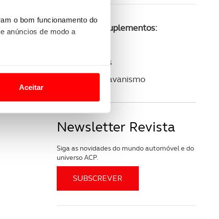
uram o bom funcionamento do
Consulte os suplementos:
 e anúncios de modo a
ACP Golfe
ACP Clássicos
o nesses termos e a todo o
ACP Autocaravanismo
site.
Aceitar
 para lhe proporcionar
site.
Newsletter Revista
e e de análise, com parceiros
Siga as novidades do mundo automóvel e do
universo ACP.
apenas com o seu
estar.
 na sua experiência de