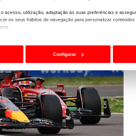
o acesso, utilização, adaptação às suas preferências e asseg
er os seus hábitos de navegação para personalizar conteúdos
iços.
ão destas tecnologias dependem do seu consentimento, definind
e limitando o acesso a informações durante a navegação no Web
Configurar
 a sua experiência digital, personalizar conteúdos e anúncios,
ciais, bem como para analisar dados de navegação no nosso web
nformação, relativa à sua utilização do nosso site de publicidad
aíses terceiros.
sferências internacionais de dados pessoais serão realizadas 
e afigure estritamente necessário no contexto dos serviços a pr
certo tipo de Cookies e tecnologias similares pode ter impacto
serviços disponibilizados.