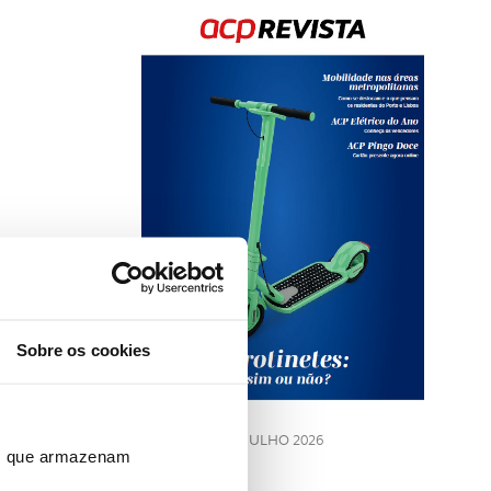
Rev
202
Sobre os cookies
LE
JULHO 2026
ros que armazenam