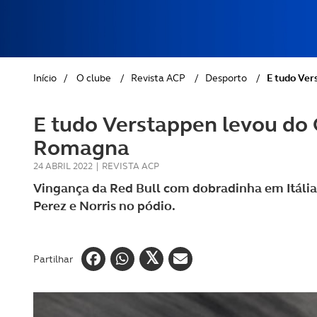
REVISTA ACP
PETS
SOBRE O ACP SEGUROS
CLÁSSICOS
Início
/
O clube
/
Revista ACP
/
Desporto
/
E tudo Ver
GOLFE
E tudo Verstappen levou do 
AUTOCARAVANISMO
Romagna
24 ABRIL 2022
|
REVISTA ACP
Vingança da Red Bull com dobradinha em Itál
Perez e Norris no pódio.
Partilhar