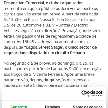
Desportivo Comercial, o clube organizador,
momento em que o público poderá ver de perto os
carros que vão estar em prova. A partida será dada
às 13h30, na Praça Nossa Sr.ª da Graça, em Lagoa.
Daí, os 20 automóveis B.E.V. – Battery Electric
Vehicles seguirão em direção à Povoação, onde será
feita uma pausa antes de regressarem à cidade de
Lagoa. Às 18h45 a adrenalina aumenta com a
disputa da
“Lagoa Street Stage”, o único sector de
regularidade disputado em circuito fechado
.
No segundo dia de prova, no domingo, dia 25, os
participantes partirão de Lagoa, às 9h00, em direção
aos Poços de S. Vicente Ferreira. Após uma breve
paragem vão, depois, dirigir-se, às margens da
Lagoa das Sete Cidades para participarem na
cerimónia de entrega de prémios.
Para além do
Campeonato de Portugal, esta prova é pontuável
também para a Taça de Eficiência Energética e para
Consentir
Detalhes
Sobre os cookies
o Troféu de Equipas
. Este ano,
o Azores E-Rallye