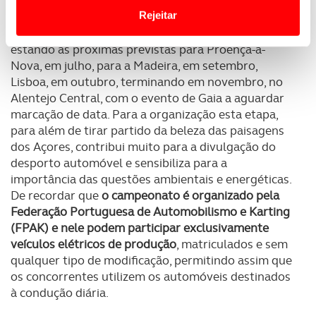
liderado neste momento por Pedro Morais e Sílvia
Website.
Rejeitar
Coutinho
. A edição 2023 conta com sete provas, a
primeira das quais já se disputou em Oeiras,
Usamos cookies para melhorar a sua experiência digital,
estando as próximas previstas para Proença-a-
personalizar conteúdos e anúncios, para lhe proporcionar
Nova, em julho, para a Madeira, em setembro,
funcionalidades de redes sociais, bem como para
Lisboa, em outubro, terminando em novembro, no
analisar dados de navegação no nosso website.
Alentejo Central, com o evento de Gaia a aguardar
marcação de data. Para a organização esta etapa,
Adicionalmente partilhamos informação, relativa à sua
para além de tirar partido da beleza das paisagens
utilização do nosso site de publicidade e de análise, com
dos Açores, contribui muito para a divulgação do
parceiros e organizações na UE e em países terceiros.
desporto automóvel e sensibiliza para a
importância das questões ambientais e energéticas.
O ACP garantirá que as transferências internacionais de
De recordar que
o campeonato é organizado pela
dados pessoais serão realizadas apenas com o seu
Federação Portuguesa de Automobilismo e Karting
(FPAK) e nele podem participar exclusivamente
consentimento e quando tal se afigure estritamente
veículos elétricos de produção
, matriculados e sem
necessário no contexto dos serviços a prestar.
qualquer tipo de modificação, permitindo assim que
os concorrentes utilizem os automóveis destinados
Realçamos que o bloqueio de certo tipo de Cookies e
à condução diária.
tecnologias similares pode ter impacto na sua
experiência de navegação no Website e nos serviços