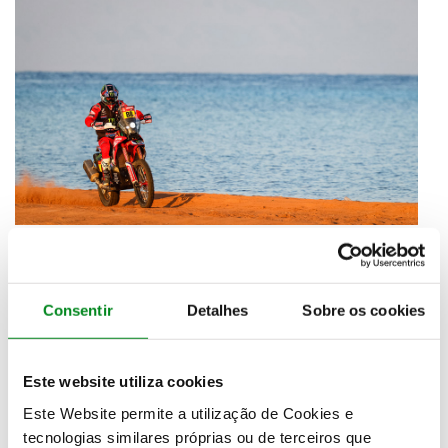
Enquanto isso,
atrás dele terminou Joan Barreda
. O
espanhol partiu sétimo e depois e ser
cronometrado em quarto no primeiro controlo de
passagem, subiu ao pódio para se manter por aí até
Consentir
Detalhes
Sobre os cookies
final e ascender ao segundo posto já nos último 60
km competitivos para terminar a
3m15s da frente
.
Este website utiliza cookies
Este Website permite a utilização de Cookies e
tecnologias similares próprias ou de terceiros que