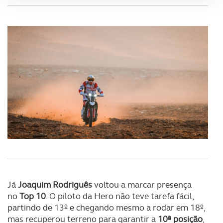
Adicionalmente partilhamos informação, relativa à sua
utilização do nosso site de publicidade e de análise, com
parceiros e organizações na UE e em países terceiros.
O ACP garantirá que as transferências internacionais de
dados pessoais serão realizadas apenas com o seu
consentimento e quando tal se afigure estritamente
necessário no contexto dos serviços a prestar.
Realçamos que o bloqueio de certo tipo de Cookies e
tecnologias similares pode ter impacto na sua
experiência de navegação no Website e nos serviços
disponibilizados.
Já
Joaquim Rodriguês
voltou a marcar presença
Consulte a política de cookies do site.
no
Top 10
. O piloto da Hero não teve tarefa fácil,
partindo de 13º e chegando mesmo a rodar em 18º,
mas recuperou terreno para garantir a
10ª posição
,