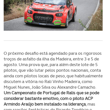
necessário no contexto dos serviços a prestar.
Realçamos que o bloqueio de certo tipo de Cookies e
tecnologias similares pode ter impacto na sua
experiência de navegação no Website e nos serviços
disponibilizados.
Consulte a política de cookies do site.
O próximo desafio está agendado para os rigorosos
troços de asfalto da ilha da Madeira, entre 3 e 5 de
agosto. Uma prova que, para além deste lote de 5
pilotos, que vão lutar pelos pontos nacionais, conta
ainda com pilotos locais de peso, que habitualmente
discutem a vitória no Rali Vinho Madeira, como
Miguel Nunes, João Silva ou Alexandre Camacho.
Um Campeonato de Portugal de Ralis que se pode
considerar bastante emotivo, com o piloto ACP
Armindo Araújo bem instalado na liderança
, mas
com reações fantásticas de Ricardo Teodósio e