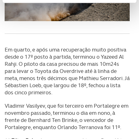
Usamos cookies para melhorar a sua experiência digital,
personalizar conteúdos e anúncios, para lhe proporcionar
funcionalidades de redes sociais, bem como para
analisar dados de navegação no nosso website.
Adicionalmente partilhamos informação, relativa à sua
utilização do nosso site de publicidade e de análise, com
Em quarto, e após uma recuperação muito positiva
parceiros e organizações na UE e em países terceiros.
desde o 17º posto à partida, terminou o Yazeed Al
Rahji. O piloto da casa precisou de mais 10m24s
O ACP garantirá que as transferências internacionais de
para levar o Toyota da Overdrive até à linha de
dados pessoais serão realizadas apenas com o seu
meta, menos três décimos que Mathieu Serradori. Já
consentimento e quando tal se afigure estritamente
Sébastien Loeb, que largou de 18º, fechou a lista
necessário no contexto dos serviços a prestar.
dos cinco primeiros.
Realçamos que o bloqueio de certo tipo de Cookies e
Vladimir Vasilyev, que foi terceiro em Portalegre em
tecnologias similares pode ter impacto na sua
novembro passado, terminou o dia em nono, à
experiência de navegação no Website e nos serviços
frente de Bernhard Ten Brinke, o vencedor de
Portalegre, enquanto Orlando Terranova foi 11º.
disponibilizados.