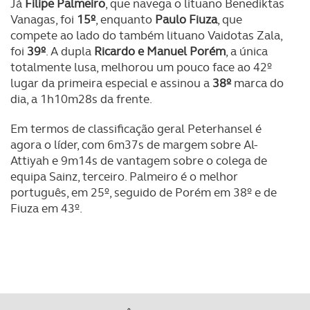
Já
Filipe Palmeiro
, que navega o lituano Benediktas
Consulte a política de cookies do site.
Vanagas, foi
15º
, enquanto
Paulo Fiuza
, que
compete ao lado do também lituano Vaidotas Zala,
foi
39º
. A dupla
Ricardo e Manuel Porém
, a única
totalmente lusa, melhorou um pouco face ao 42º
lugar da primeira especial e assinou a
38º
marca do
dia, a 1h10m28s da frente.
Em termos de classificação geral Peterhansel é
agora o líder, com 6m37s de margem sobre Al-
Attiyah e 9m14s de vantagem sobre o colega de
equipa Sainz, terceiro. Palmeiro é o melhor
português, em 25º, seguido de Porém em 38º e de
Fiuza em 43º.