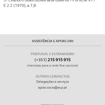
5º Evandro Gueiros/Adriana Gueiros – Porsche 911
E 2.2 (1970), a 7,8
ASSISTÊNCIA E APOIO 24H
PORTUGAL E ESTRANGEIRO
(+351)
215 915 915
chamada para a rede fixa nacional
OUTROS CONTACTOS
Delegações e serviços
apoio.socio@acp.pt