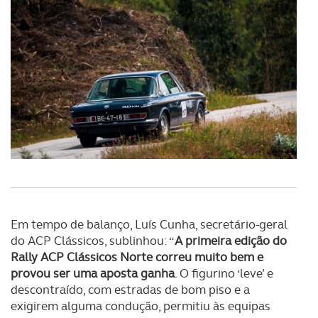
utilização do nosso site de publicidade e de análise, com
parceiros e organizações na UE e em países terceiros.
O ACP garantirá que as transferências internacionais de
dados pessoais serão realizadas apenas com o seu
consentimento e quando tal se afigure estritamente
necessário no contexto dos serviços a prestar.
Realçamos que o bloqueio de certo tipo de Cookies e
tecnologias similares pode ter impacto na sua
experiência de navegação no Website e nos serviços
disponibilizados.
Em tempo de balanço, Luís Cunha, secretário-geral
Consulte a política de cookies do site.
do ACP Clássicos, sublinhou: “
A primeira edição do
Rally ACP Clássicos Norte correu muito bem e
provou ser uma aposta ganha
. O figurino ‘leve’ e
descontraído, com estradas de bom piso e a
exigirem alguma condução, permitiu às equipas