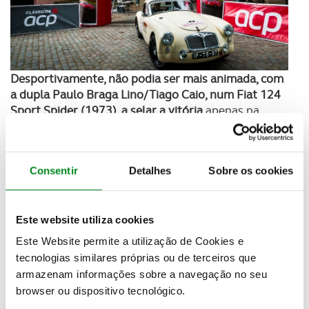
Desportivamente, não podia ser mais animada, com
a dupla Paulo Braga Lino/Tiago Caio, num Fiat 124
Sport Spider (1973), a selar a vitória
apenas na
última especial e a tornar-se a primeira equipa a
inscrever o seu nome no quadro de honra da prova.
Ainda assim, o triunfo não foi fácil, uma vez que as
Consentir
Detalhes
Sobre os cookies
duplas Gonçalo Ribeiro Pinto/António Leal
Machado, em BMW 3.0 CSI (1973) e Pedro
Brito/Duarte Brito, em MG MGA (1969), nunca
Este website utiliza cookies
andaram longe, assegurando, respetivamente, o
segundo e terceiro lugares, mas separadas por
Este Website permite a utilização de Cookies e
escassos 0,1s.
tecnologias similares próprias ou de terceiros que
armazenam informações sobre a navegação no seu
Em termos de categorias, na dos modelos dos mais
browser ou dispositivo tecnológico.
antigos, a Categoria E, o triunfo foi para Pedro Brito