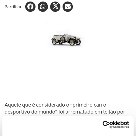
Partilhar
Aquele que é considerado o “primeiro carro
desportivo do mundo” foi arrematado em leilão por
613,981 euros, através da leiloeira britânica
Bonhams, que assim conseguiu dar novo dono ao
Vauxhall ‘Prince Henry’ Torpedo, um automóvel