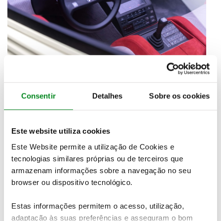
Em vez disso, apresenta uma capota de Pespex
amovível de peça única, ao estilo de um avião a jato.
A parte de trás da capota estende-se numa
Consentir
Detalhes
Sobre os cookies
estrutura com duas funções principais: melhorar o
aspeto aerodinâmico do carro e servir de travão
pneumático controlado pelo condutor.
Também a
Este website utiliza cookies
utilização de materiais alternativos, incluindo
Este Website permite a utilização de Cookies e
painéis alveolares, fibra de carbono e Kevlar
tecnologias similares próprias ou de terceiros que
contribuíram para reduzir o seu peso e melhorar a
armazenam informações sobre a navegação no seu
performance
.
browser ou dispositivo tecnológico.
Estas informações permitem o acesso, utilização,
adaptação às suas preferências e asseguram o bom