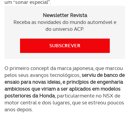
um “sonar especial”.
O ACP garantirá que as transferências internacionais de
Newsletter Revista
dados pessoais serão realizadas apenas com o seu
Receba as novidades do mundo automóvel e
consentimento e quando tal se afigure estritamente
do universo ACP.
necessário no contexto dos serviços a prestar.
Realçamos que o bloqueio de certo tipo de Cookies e
SUBSCREVER
tecnologias similares pode ter impacto na sua
experiência de navegação no Website e nos serviços
disponibilizados.
O primeiro concept da marca japonesa, que marcou
pelos seus avanços tecnológicos,
serviu de banco de
Consulte a política de cookies do site.
ensaio para novas ideias, e princípios de engenharia
ambiciosos que viriam a ser aplicados em modelos
posteriores da Honda
, particularmente no NSX de
motor central e dois lugares, que se estreou poucos
anos depois.