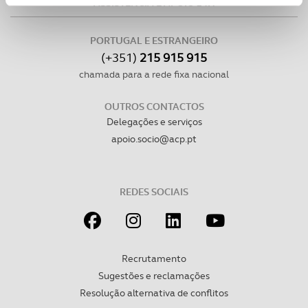
ASSISTÊNCIA E APOIO 24H
personalizar conteúdos e anúncios, para lhe proporcionar
funcionalidades de redes sociais, bem como para
PORTUGAL E ESTRANGEIRO
analisar dados de navegação no nosso website.
(+351)
215 915 915
chamada para a rede fixa nacional
Adicionalmente partilhamos informação, relativa à sua
utilização do nosso site de publicidade e de análise, com
OUTROS CONTACTOS
parceiros e organizações na UE e em países terceiros.
Delegações e serviços
apoio.socio@acp.pt
O ACP garantirá que as transferências internacionais de
dados pessoais serão realizadas apenas com o seu
consentimento e quando tal se afigure estritamente
REDES SOCIAIS
necessário no contexto dos serviços a prestar.
Realçamos que o bloqueio de certo tipo de Cookies e
tecnologias similares pode ter impacto na sua
Recrutamento
experiência de navegação no Website e nos serviços
Sugestões e reclamações
disponibilizados.
Resolução alternativa de conflitos