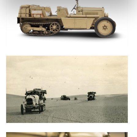
personalizar conteúdos e anúncios, para lhe proporcionar
funcionalidades de redes sociais, bem como para
analisar dados de navegação no nosso website.
Adicionalmente partilhamos informação, relativa à sua
utilização do nosso site de publicidade e de análise, com
parceiros e organizações na UE e em países terceiros.
O ACP garantirá que as transferências internacionais de
dados pessoais serão realizadas apenas com o seu
consentimento e quando tal se afigure estritamente
necessário no contexto dos serviços a prestar.
Realçamos que o bloqueio de certo tipo de Cookies e
tecnologias similares pode ter impacto na sua
experiência de navegação no Website e nos serviços
disponibilizados.
Consulte a política de cookies do site.