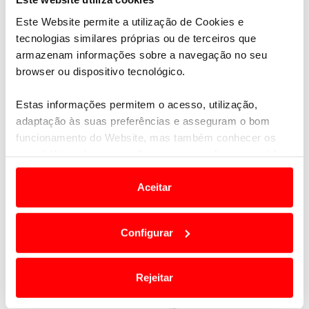
tendo estado em exposição no Museu das Artes &
Este Website permite a utilização de Cookies e
Ofícios de Paris, no âmbito da Festa da Ciência.
tecnologias similares próprias ou de terceiros que
armazenam informações sobre a navegação no seu
browser ou dispositivo tecnológico.
Estas informações permitem o acesso, utilização,
adaptação às suas preferências e asseguram o bom
funcionamento do Website, mas também conhecer os
seus hábitos de navegação para personalizar conteúdos
e anúncios de modo a promover produtos e/ou serviços.
Aceitar
Em alguns casos, a utilização destas tecnologias
dependem do seu consentimento, definindo nesses
Configurar
termos e a todo o tempo as suas preferências e limitando
o acesso a informações durante a navegação no
Website.
Rejeitar
Usamos cookies para melhorar a sua experiência digital,