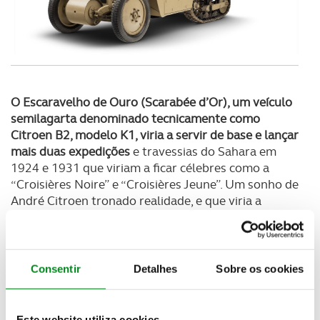
O Escaravelho de Ouro (Scarabée d’Or), um veículo
semilagarta denominado tecnicamente como
Citroen B2, modelo K1, viria a servir de base e lançar
mais duas expedições
e travessias do Sahara em
1924 e 1931 que viriam a ficar célebres como a
“Croisières Noire” e “Croisières Jeune”. Um sonho de
André Citroen tronado realidade, e que viria a
impulsionar futuros veículos que se moviam em
cima de lagarta.
O projeto de reconstrução deste histórico
Consentir
Detalhes
Sobre os cookies
Escaravelho de Ouro, esteve a cargo de um grupo
com mais de 60 estudantes e 20 professores
, que se
empenhou nesta verdadeira aventura pedagógica,
Este website utiliza cookies