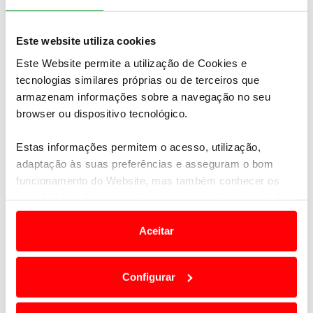
Este website utiliza cookies
Este Website permite a utilização de Cookies e
tecnologias similares próprias ou de terceiros que
armazenam informações sobre a navegação no seu
browser ou dispositivo tecnológico.
Estas informações permitem o acesso, utilização,
adaptação às suas preferências e asseguram o bom
funcionamento do Website, mas também conhecer os
seus hábitos de navegação para personalizar conteúdos
e anúncios de modo a promover produtos e/ou serviços.
Aceitar
Em alguns casos, a utilização destas tecnologias
dependem do seu consentimento, definindo nesses
Configurar
termos e a todo o tempo as suas preferências e limitando
o acesso a informações durante a navegação no