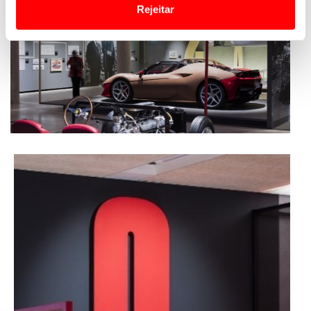
Website.
Rejeitar
Usamos cookies para melhorar a sua experiência digital,
personalizar conteúdos e anúncios, para lhe proporcionar
funcionalidades de redes sociais, bem como para
analisar dados de navegação no nosso website.
Adicionalmente partilhamos informação, relativa à sua
utilização do nosso site de publicidade e de análise, com
parceiros e organizações na UE e em países terceiros.
O ACP garantirá que as transferências internacionais de
dados pessoais serão realizadas apenas com o seu
consentimento e quando tal se afigure estritamente
necessário no contexto dos serviços a prestar.
Realçamos que o bloqueio de certo tipo de Cookies e
tecnologias similares pode ter impacto na sua
experiência de navegação no Website e nos serviços