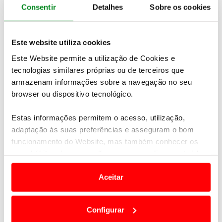
Consentir
Detalhes
Sobre os cookies
Este website utiliza cookies
Este Website permite a utilização de Cookies e
tecnologias similares próprias ou de terceiros que
armazenam informações sobre a navegação no seu
browser ou dispositivo tecnológico.
Estas informações permitem o acesso, utilização,
adaptação às suas preferências e asseguram o bom
funcionamento do Website, mas também conhecer os
seus hábitos de navegação para personalizar conteúdos
e anúncios de modo a promover produtos e/ou serviços.
Aceitar
Em alguns casos, a utilização destas tecnologias
dependem do seu consentimento, definindo nesses
Configurar
termos e a todo o tempo as suas preferências e limitando
Hoje, o Land Rover que pertenceu a Churchill