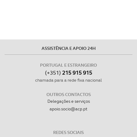
experiência de navegação no Website e nos serviços
disponibilizados.
Consulte a política de cookies do site.
ASSISTÊNCIA E APOIO 24H
PORTUGAL E ESTRANGEIRO
(+351)
215 915 915
chamada para a rede fixa nacional
OUTROS CONTACTOS
Delegações e serviços
apoio.socio@acp.pt
REDES SOCIAIS