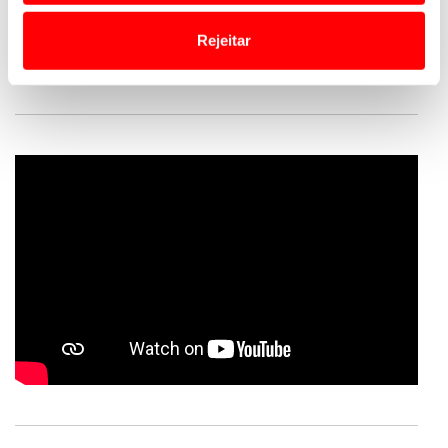
o acesso a informações durante a navegação no
encontra-se
exposto no Frey’s Classic Center, em
Website.
Safenwill, para quem quiser apreciá-lo no seu
Rejeitar
aspeto original
.
Usamos cookies para melhorar a sua experiência digital,
personalizar conteúdos e anúncios, para lhe proporcionar
funcionalidades de redes sociais, bem como para
analisar dados de navegação no nosso website.
Adicionalmente partilhamos informação, relativa à sua
utilização do nosso site de publicidade e de análise, com
parceiros e organizações na UE e em países terceiros.
O ACP garantirá que as transferências internacionais de
dados pessoais serão realizadas apenas com o seu
consentimento e quando tal se afigure estritamente
necessário no contexto dos serviços a prestar.
Realçamos que o bloqueio de certo tipo de Cookies e
tecnologias similares pode ter impacto na sua