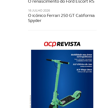
O renascimento do Ford Escort RS
16 JULHO 2026
O icónico Ferrari 250 GT California
Spyder
Rev
202