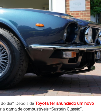
do dia”. Depois da
Toyota ter anunciado um novo
er a
gama de combustíveis “Sustain Classic”
.