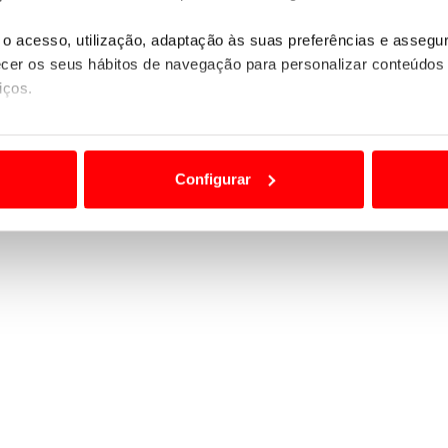
o acesso, utilização, adaptação às suas preferências e asseg
er os seus hábitos de navegação para personalizar conteúdos
iços.
ão destas tecnologias dependem do seu consentimento, definind
e limitando o acesso a informações durante a navegação no Web
Configurar
 a sua experiência digital, personalizar conteúdos e anúncios,
ciais, bem como para analisar dados de navegação no nosso web
nformação, relativa à sua utilização do nosso site de publicidad
aíses terceiros.
sferências internacionais de dados pessoais serão realizadas 
e afigure estritamente necessário no contexto dos serviços a pr
certo tipo de Cookies e tecnologias similares pode ter impacto