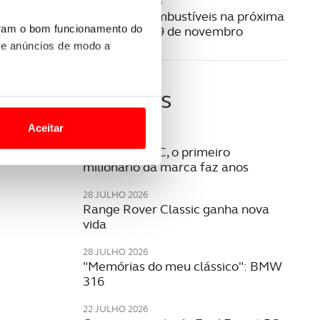
31 OUTUBRO 2025
Preço dos combustíveis na próxima
uram o bom funcionamento do
semana | 3 a 9 de novembro
 e anúncios de modo a
Últimas
o nesses termos e a todo o
site.
Aceitar
05 AGOSTO 2026
 para lhe proporcionar
Opel Rekord C, o primeiro
milionário da marca faz anos
site.
28 JULHO 2026
e e de análise, com parceiros
Range Rover Classic ganha nova
vida
apenas com o seu
28 JULHO 2026
"Memórias do meu clássico": BMW
estar.
316
 na sua experiência de
22 JULHO 2026