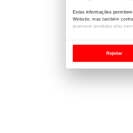
Estas informações permitem 
Website, mas também conhec
promover produtos e/ou serv
Em alguns casos, a utilizaç
tempo as suas preferências 
Rejeitar
Usamos cookies para melhorar
funcionalidades de redes so
Adicionalmente partilhamos i
e organizações na UE e em p
O ACP garantirá que as tran
consentimento e quando tal s
Realçamos que o bloqueio de 