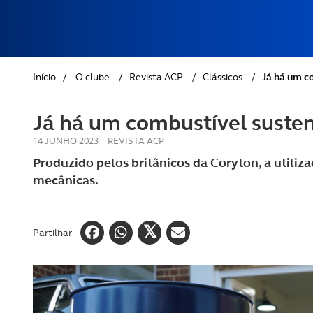
REVISTA ACP
PETS
SOBRE O ACP SEGUROS
CLÁSSICOS
Início
/
O clube
/
Revista ACP
/
Clássicos
/
Já há um c
GOLFE
Já há um combustível susten
AUTOCARAVANISMO
14 JUNHO 2023
|
REVISTA ACP
Produzido pelos britânicos da Coryton, a utiliz
mecânicas.
Partilhar