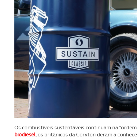
Os combustíveis sustentáveis continuam na “ordem 
biodiesel
, os britânicos da Coryton deram a conhec