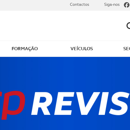
Contactos
Siga-nos
FORMAÇÃO
VEÍCULOS
SE
aúde Prime
Seguro de saúde ACP -
Multicare
e não Conta
Seguro de saúde ACP -
Victoria
 de doenças graves